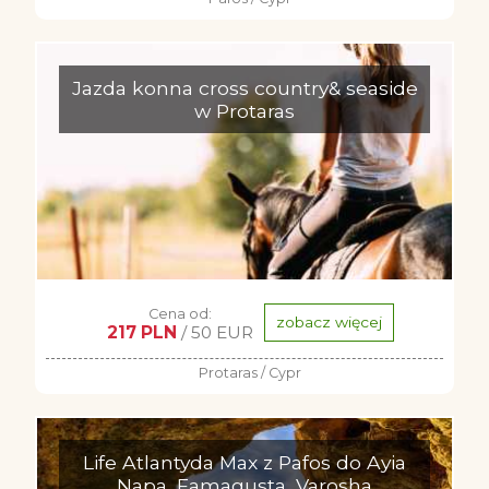
Jazda konna cross country& seaside
w Protaras
Cena od:
zobacz więcej
217 PLN
/ 50 EUR
Protaras / Cypr
Life Atlantyda Max z Pafos do Ayia
Napa, Famagusta, Varosha