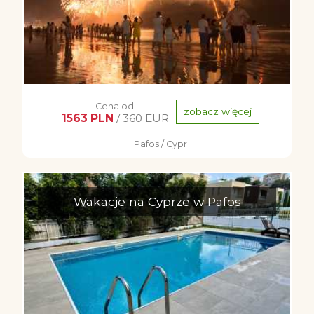
Cena od:
zobacz więcej
1563 PLN
/ 360 EUR
Pafos / Cypr
Wakacje na Cyprze w Pafos