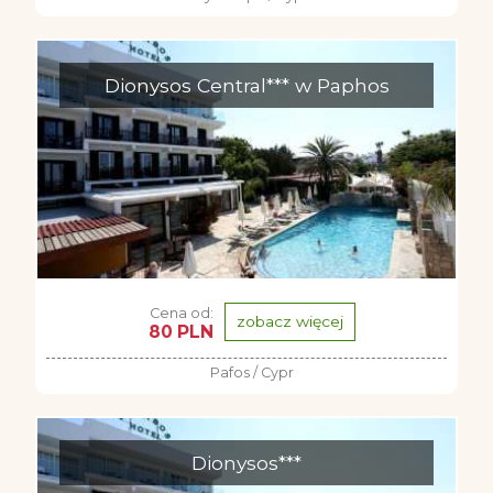
Dionysos Central*** w Paphos
Cena od:
zobacz więcej
80 PLN
Pafos / Cypr
Dionysos***