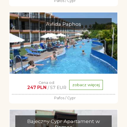
Pafos / Cypr
Avlida Paphos
Cena od:
zobacz więcej
247 PLN
/ 57 EUR
Pafos / Cypr
Bajeczny Cypr Apartament w