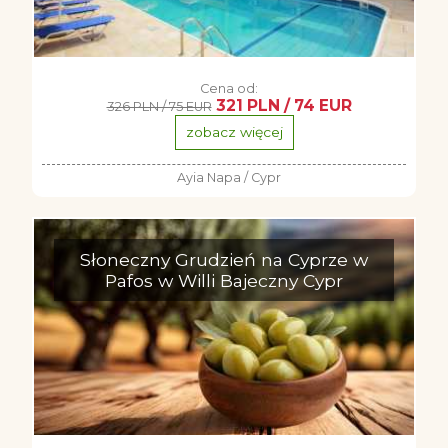
Cena od:
321 PLN / 74 EUR
326 PLN / 75 EUR
zobacz więcej
Ayia Napa / Cypr
Słoneczny Grudzień na Cyprze w
Pafos w Willi Bajeczny Cypr