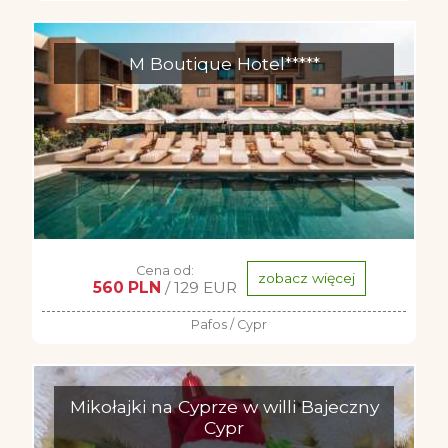
M Boutique Hotel*****
Cena od:
zobacz więcej
560 PLN
/ 129 EUR
Pafos / Cypr
Mikołajki na Cyprze w willi Bajeczny
Cypr