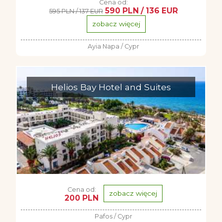
Cena od:
590 PLN / 136 EUR
595 PLN / 137 EUR
zobacz więcej
Ayia Napa / Cypr
Helios Bay Hotel and Suites
Cena od:
zobacz więcej
200 PLN
Pafos / Cypr