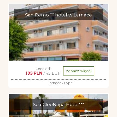
San Remo ** hotel w Larnace
Cena od:
zobacz więcej
195 PLN
/ 45 EUR
Larnaca / Cypr
Sea CleoNapa Hotel***