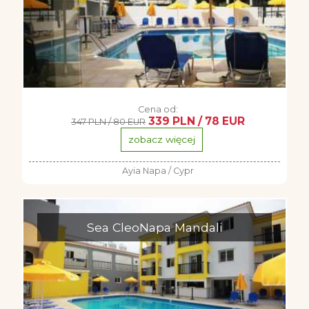
Cena od:
339 PLN / 78 EUR
347 PLN / 80 EUR
zobacz więcej
Ayia Napa / Cypr
Sea CleoNapa Mandali