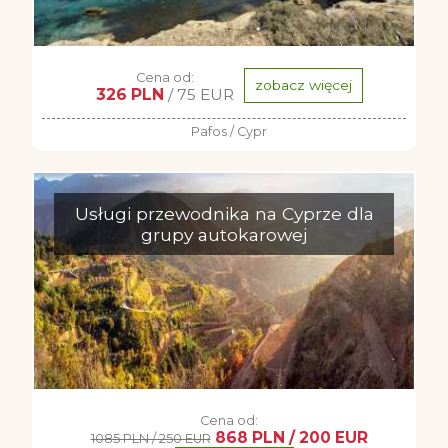
Cena od:
zobacz więcej
326 PLN
/ 75 EUR
Pafos / Cypr
Usługi przewodnika na Cyprze dla
grupy autokarowej
Cena od:
868 PLN / 200 EUR
1085 PLN / 250 EUR