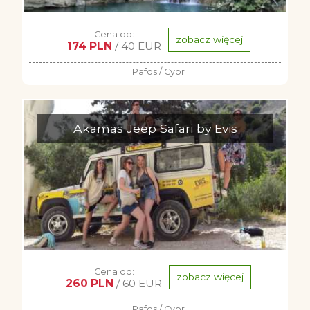
Cena od:
zobacz więcej
174 PLN
/ 40 EUR
Pafos / Cypr
Akamas Jeep Safari by Evis
Cena od:
zobacz więcej
260 PLN
/ 60 EUR
Pafos / Cypr