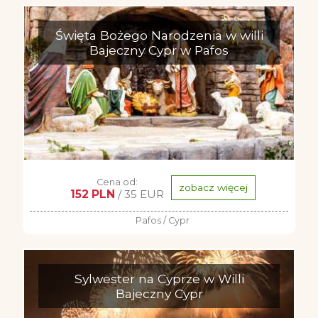
Święta Bożego Narodzenia w willi
Bajeczny Cypr w Pafos
Cena od:
zobacz więcej
152 PLN
/ 35 EUR
Pafos / Cypr
Sylwester na Cyprze w Willi
Bajeczny Cypr