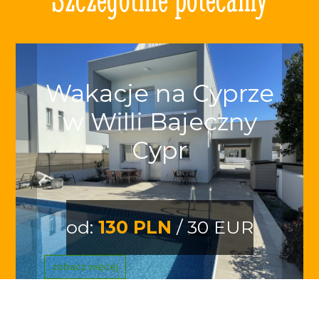
Wakacje na Cyprze
w Willi Bajeczny
Cypr
od:
130 PLN
/ 30 EUR
zobacz więcej