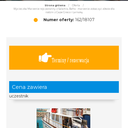
Strona główna
/
Oferta
/
Wycieczka Marzenie rejs poranny z Salamis, Bafra - marzenie zobaczyć żółwie dla
rodzin z Cape Greco i Larnaką
Numer oferty:
162/18107
Terminy / rezerwacja
Cena zawiera
uczestnik