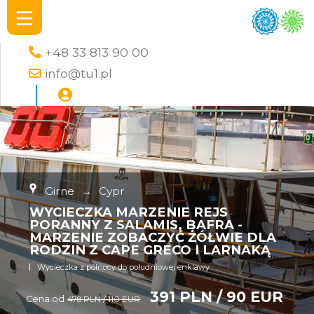
+48 33 813 90 00
info@tu1.pl
Girne
→
Cypr
WYCIECZKA MARZENIE REJS
PORANNY Z SALAMIS, BAFRA -
MARZENIE ZOBACZYĆ ŻÓŁWIE DLA
RODZIN Z CAPE GRECO I LARNAKĄ
Wycieczka z północy do południowej enklawy
391 PLN / 90 EUR
Cena od
478 PLN / 110 EUR