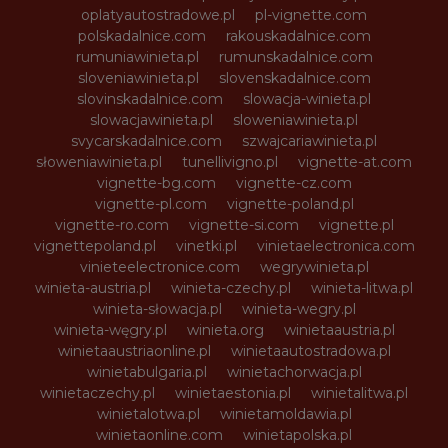
oplatyautostradowe.pl
pl-vignette.com
polskadalnice.com
rakouskadalnice.com
rumuniawinieta.pl
rumunskadalnice.com
sloveniawinieta.pl
slovenskadalnice.com
slovinskadalnice.com
slowacja-winieta.pl
slowacjawinieta.pl
sloweniawinieta.pl
svycarskadalnice.com
szwajcariawinieta.pl
słoweniawinieta.pl
tunellivigno.pl
vignette-at.com
vignette-bg.com
vignette-cz.com
vignette-pl.com
vignette-poland.pl
vignette-ro.com
vignette-si.com
vignette.pl
vignettepoland.pl
vinetki.pl
vinietaelectronica.com
vinieteelectronice.com
wegrywinieta.pl
winieta-austria.pl
winieta-czechy.pl
winieta-litwa.pl
winieta-słowacja.pl
winieta-wegry.pl
winieta-węgry.pl
winieta.org
winietaaustria.pl
winietaaustriaonline.pl
winietaautostradowa.pl
winietabulgaria.pl
winietachorwacja.pl
winietaczechy.pl
winietaestonia.pl
winietalitwa.pl
winietalotwa.pl
winietamoldawia.pl
winietaonline.com
winietapolska.pl