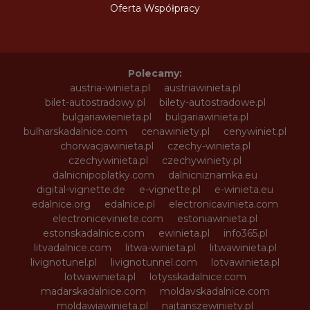
Oferta Współpracy
Polecamy:
austria-winieta.pl
austriawinieta.pl
bilet-autostradowy.pl
bilety-autostradowe.pl
bulgariawienieta.pl
bulgariawinieta.pl
bulharskadalnice.com
cenawiniety.pl
cenywiniet.pl
chorwacjawinieta.pl
czechy-winieta.pl
czechywinieta.pl
czechywiniety.pl
dalnicnipoplatky.com
dalnicniznamka.eu
digital-vignette.de
e-vignette.pl
e-winieta.eu
edalnice.org
edalnice.pl
electronicavinieta.com
electroniceviniete.com
estoniawinieta.pl
estonskadalnice.com
ewinieta.pl
info365.pl
litvadalnice.com
litwa-winieta.pl
litwawinieta.pl
livignotunel.pl
livignotunnel.com
lotvawinieta.pl
lotwawinieta.pl
lotysskadalnice.com
madarskadalnice.com
moldavskadalnice.com
moldawiawinieta.pl
najtanszewiniety.pl