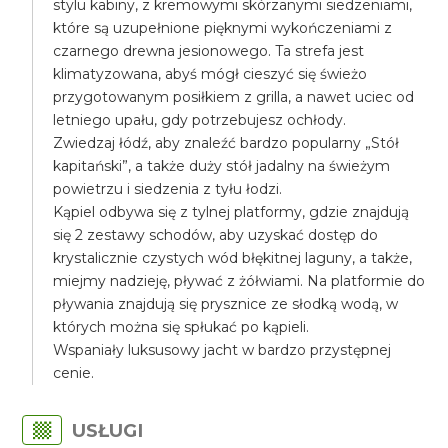
stylu kabiny, z kremowymi skórzanymi siedzeniami,
które są uzupełnione pięknymi wykończeniami z
czarnego drewna jesionowego. Ta strefa jest
klimatyzowana, abyś mógł cieszyć się świeżo
przygotowanym posiłkiem z grilla, a nawet uciec od
letniego upału, gdy potrzebujesz ochłody.
Zwiedzaj łódź, aby znaleźć bardzo popularny „Stół
kapitański”, a także duży stół jadalny na świeżym
powietrzu i siedzenia z tyłu łodzi.
Kąpiel odbywa się z tylnej platformy, gdzie znajdują
się 2 zestawy schodów, aby uzyskać dostęp do
krystalicznie czystych wód błękitnej laguny, a także,
miejmy nadzieję, pływać z żółwiami. Na platformie do
pływania znajdują się prysznice ze słodką wodą, w
których można się spłukać po kąpieli.
Wspaniały luksusowy jacht w bardzo przystępnej
cenie.
USŁUGI