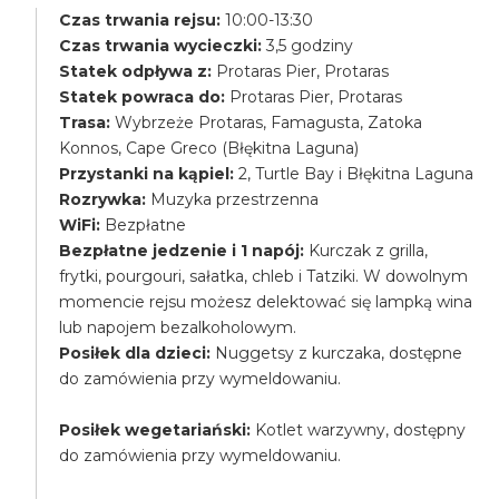
Czas trwania rejsu:
10:00-13:30
Czas trwania wycieczki:
3,5 godziny
Statek odpływa z:
Protaras Pier, Protaras
Statek powraca do:
Protaras Pier, Protaras
Trasa:
Wybrzeże Protaras, Famagusta, Zatoka
Konnos, Cape Greco (Błękitna Laguna)
Przystanki na kąpiel:
2, Turtle Bay i Błękitna Laguna
Rozrywka:
Muzyka przestrzenna
WiFi:
Bezpłatne
Bezpłatne jedzenie i 1 napój:
Kurczak z grilla,
frytki, pourgouri, sałatka, chleb i Tatziki. W dowolnym
momencie rejsu możesz delektować się lampką wina
lub napojem bezalkoholowym.
Posiłek dla dzieci:
Nuggetsy z kurczaka, dostępne
do zamówienia przy wymeldowaniu.
Posiłek wegetariański:
Kotlet warzywny, dostępny
do zamówienia przy wymeldowaniu.