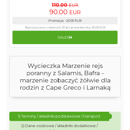
110.00
EUR
90.00
EUR
Promocja
:
-20.00
EUR
Najniższa cena z ostatnich 30 dni przed obniżką:
90.00 EUR
DALEJ
Wycieczka Marzenie rejs
poranny z Salamis, Bafra -
marzenie zobaczyć żółwie dla
rodzin z Cape Greco i Larnaką
1) Terminy / składniki podstawowe / transport
2) Dane osobowe / składniki dodatkowe /