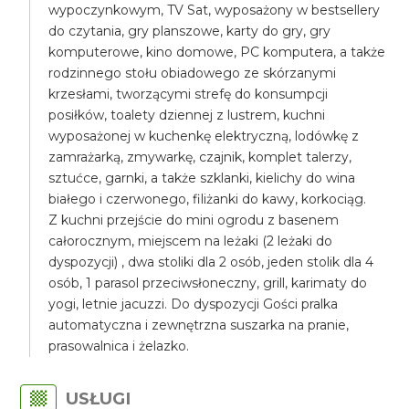
wypoczynkowym, TV Sat, wyposażony w bestsellery
do czytania, gry planszowe, karty do gry, gry
komputerowe, kino domowe, PC komputera, a także
rodzinnego stołu obiadowego ze skórzanymi
krzesłami, tworzącymi strefę do konsumpcji
posiłków, toalety dziennej z lustrem, kuchni
wyposażonej w kuchenkę elektryczną, lodówkę z
zamrażarką, zmywarkę, czajnik, komplet talerzy,
sztućce, garnki, a także szklanki, kielichy do wina
białego i czerwonego, filiżanki do kawy, korkociąg.
Z kuchni przejście do mini ogrodu z basenem
całorocznym, miejscem na leżaki (2 leżaki do
dyspozycji) , dwa stoliki dla 2 osób, jeden stolik dla 4
osób, 1 parasol przeciwsłoneczny, grill, karimaty do
yogi, letnie jacuzzi. Do dyspozycji Gości pralka
automatyczna i zewnętrzna suszarka na pranie,
prasowalnica i żelazko.
USŁUGI