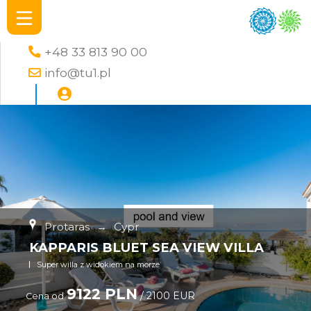
+48 33 813 90 00
info@tu1.pl
Protaras
→
Cypr
KAPPARIS BLUET SEA VIEW VILLA
Super willa z widokiem na morze
9122 PLN
/ 2100 EUR
Cena od