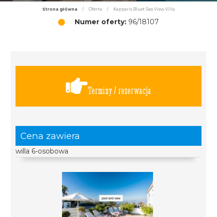
Strona główna
/
Oferta
/
Kapparis Bluet Sea View Villa
Numer oferty:
96/18107
Terminy / rezerwacja
Cena zawiera
willa 6-osobowa