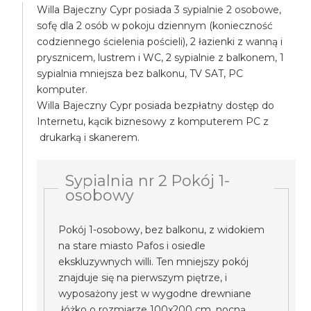
Willa Bajeczny Cypr posiada 3 sypialnie 2 osobowe,
sofę dla 2 osób w pokoju dziennym (konieczność
codziennego ścielenia pościeli), 2 łazienki z wanną i
prysznicem, lustrem i WC, 2 sypialnie z balkonem, 1
sypialnia mniejsza bez balkonu, TV SAT, PC
komputer.
Willa Bajeczny Cypr posiada bezpłatny dostęp do
Internetu, kącik biznesowy z komputerem PC z
drukarką i skanerem.
Sypialnia nr 2 Pokój 1-
osobowy
Pokój 1-osobowy, bez balkonu, z widokiem
na stare miasto Pafos i osiedle
ekskluzywnych willi. Ten mniejszy pokój
znajduje się na pierwszym piętrze, i
wyposażony jest w wygodne drewniane
łóżko o rozmiarze 100x200 cm, nocną