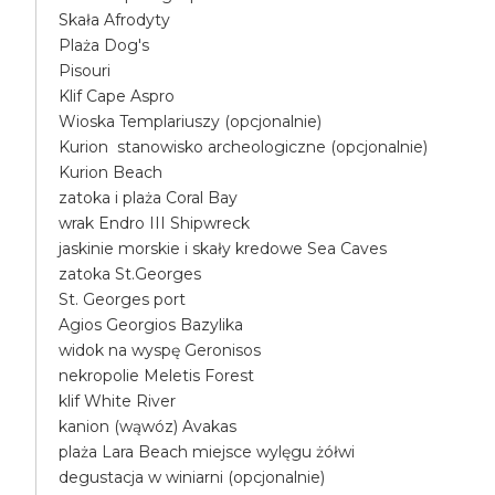
Skała Afrodyty
Plaża Dog's
Pisouri
Klif Cape Aspro
Wioska Templariuszy (opcjonalnie)
Kurion stanowisko archeologiczne (opcjonalnie)
Kurion Beach
zatoka i plaża Coral Bay
wrak Endro III Shipwreck
jaskinie morskie i skały kredowe Sea Caves
zatoka St.Georges
St. Georges port
Agios Georgios Bazylika
widok na wyspę Geronisos
nekropolie Meletis Forest
klif White River
kanion (wąwóz) Avakas
plaża Lara Beach miejsce wylęgu żółwi
degustacja w winiarni (opcjonalnie)