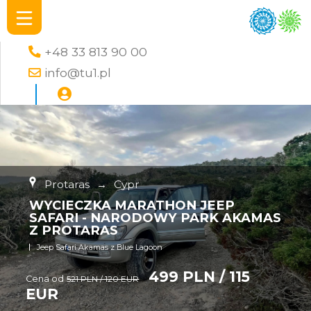
+48 33 813 90 00
info@tu1.pl
Protaras
→
Cypr
WYCIECZKA MARATHON JEEP
SAFARI - NARODOWY PARK AKAMAS
Z PROTARAS
Jeep Safari Akamas z Blue Lagoon
499 PLN / 115
Cena od
521 PLN / 120 EUR
EUR