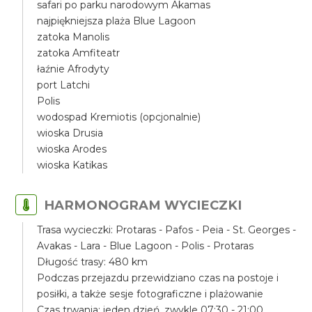
safari po parku narodowym Akamas
najpiękniejsza plaża Blue Lagoon
zatoka Manolis
zatoka Amfiteatr
łaźnie Afrodyty
port Latchi
Polis
wodospad Kremiotis (opcjonalnie)
wioska Drusia
wioska Arodes
wioska Katikas
HARMONOGRAM WYCIECZKI
Trasa wycieczki: Protaras - Pafos - Peia - St. Georges -
Avakas - Lara - Blue Lagoon - Polis - Protaras
Długość trasy: 480 km
Podczas przejazdu przewidziano czas na postoje i
posiłki, a także sesje fotograficzne i plażowanie
Czas trwania: jeden dzień, zwykle 07:30 - 21:00