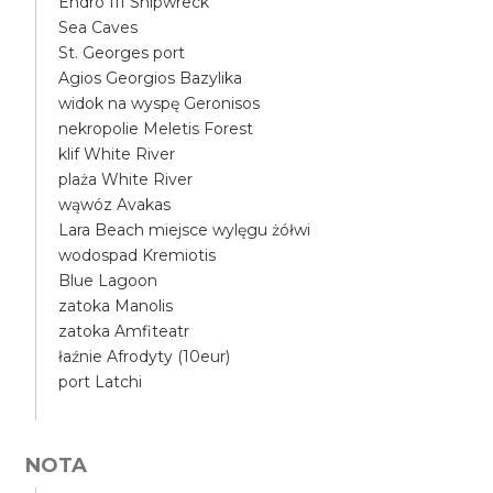
Endro III Shipwreck
Sea Caves
St. Georges port
Agios Georgios Bazylika
widok na wyspę Geronisos
nekropolie Meletis Forest
klif White River
plaża White River
wąwóz Avakas
Lara Beach miejsce wylęgu żółwi
wodospad Kremiotis
Blue Lagoon
zatoka Manolis
zatoka Amfiteatr
łaźnie Afrodyty (10eur)
port Latchi
NOTA