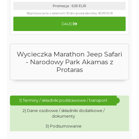
Promocja
:
-5.00
EUR
Najniższa cena z ostatnich 30 dni przed obniżką:
90.00 EUR
DALEJ
Wycieczka Marathon Jeep Safari
- Narodowy Park Akamas z
Protaras
1) Terminy / składniki podstawowe / transport
2) Dane osobowe / składniki dodatkowe /
dokumenty
3) Podsumowanie