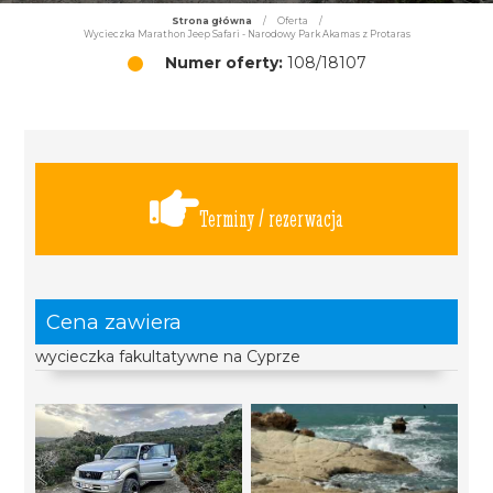
Strona główna
/
Oferta
/
Wycieczka Marathon Jeep Safari - Narodowy Park Akamas z Protaras
Numer oferty:
108/18107
Terminy / rezerwacja
Cena zawiera
wycieczka fakultatywne na Cyprze