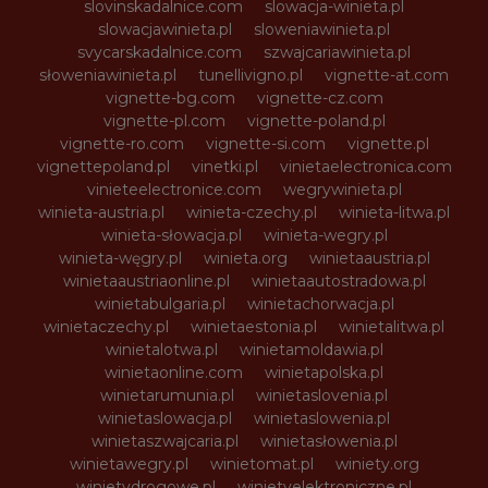
slovinskadalnice.com
slowacja-winieta.pl
slowacjawinieta.pl
sloweniawinieta.pl
svycarskadalnice.com
szwajcariawinieta.pl
słoweniawinieta.pl
tunellivigno.pl
vignette-at.com
vignette-bg.com
vignette-cz.com
vignette-pl.com
vignette-poland.pl
vignette-ro.com
vignette-si.com
vignette.pl
vignettepoland.pl
vinetki.pl
vinietaelectronica.com
vinieteelectronice.com
wegrywinieta.pl
winieta-austria.pl
winieta-czechy.pl
winieta-litwa.pl
winieta-słowacja.pl
winieta-wegry.pl
winieta-węgry.pl
winieta.org
winietaaustria.pl
winietaaustriaonline.pl
winietaautostradowa.pl
winietabulgaria.pl
winietachorwacja.pl
winietaczechy.pl
winietaestonia.pl
winietalitwa.pl
winietalotwa.pl
winietamoldawia.pl
winietaonline.com
winietapolska.pl
winietarumunia.pl
winietaslovenia.pl
winietaslowacja.pl
winietaslowenia.pl
winietaszwajcaria.pl
winietasłowenia.pl
winietawegry.pl
winietomat.pl
winiety.org
winietydrogowe.pl
winietyelektroniczne.pl