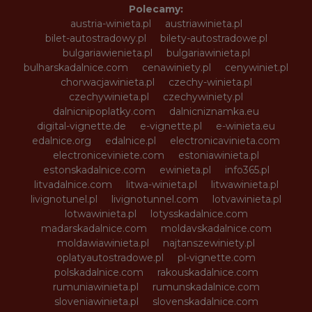
Polecamy:
austria-winieta.pl
austriawinieta.pl
bilet-autostradowy.pl
bilety-autostradowe.pl
bulgariawienieta.pl
bulgariawinieta.pl
bulharskadalnice.com
cenawiniety.pl
cenywiniet.pl
chorwacjawinieta.pl
czechy-winieta.pl
czechywinieta.pl
czechywiniety.pl
dalnicnipoplatky.com
dalnicniznamka.eu
digital-vignette.de
e-vignette.pl
e-winieta.eu
edalnice.org
edalnice.pl
electronicavinieta.com
electroniceviniete.com
estoniawinieta.pl
estonskadalnice.com
ewinieta.pl
info365.pl
litvadalnice.com
litwa-winieta.pl
litwawinieta.pl
livignotunel.pl
livignotunnel.com
lotvawinieta.pl
lotwawinieta.pl
lotysskadalnice.com
madarskadalnice.com
moldavskadalnice.com
moldawiawinieta.pl
najtanszewiniety.pl
oplatyautostradowe.pl
pl-vignette.com
polskadalnice.com
rakouskadalnice.com
rumuniawinieta.pl
rumunskadalnice.com
sloveniawinieta.pl
slovenskadalnice.com