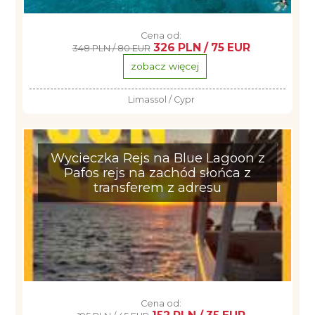
Cena od:
326 PLN / 75 EUR
348 PLN / 80 EUR
zobacz więcej
Limassol / Cypr
Wycieczka Rejs na Blue Lagoon z
Pafos rejs na zachód słońca z
transferem z adresu
Cena od: