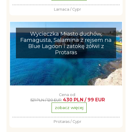
Larnaca / Cypr
Wycieczka Miasto duchów,
Famagusta, Salamina z rejsem na
Blue Lagoon i zatokę żółwi z
Protaras
Cena od:
430 PLN / 99 EUR
521 PLN / 120 EUR
zobacz więcej
Protaras / Cypr