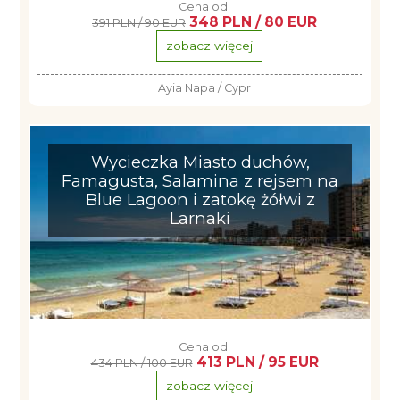
Cena od:
348 PLN / 80 EUR
391 PLN / 90 EUR
zobacz więcej
Ayia Napa / Cypr
Wycieczka Miasto duchów,
Famagusta, Salamina z rejsem na
Blue Lagoon i zatokę żółwi z
Larnaki
Cena od:
413 PLN / 95 EUR
434 PLN / 100 EUR
zobacz więcej