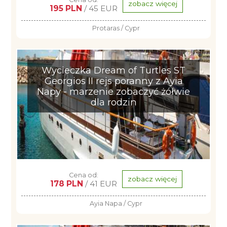
zobacz więcej
195 PLN
/ 45 EUR
Protaras / Cypr
Wycieczka Dream of Turtles ST
Georgios II rejs poranny z Ayia
Napy - marzenie zobaczyć żółwie
dla rodzin
Cena od:
zobacz więcej
178 PLN
/ 41 EUR
Ayia Napa / Cypr