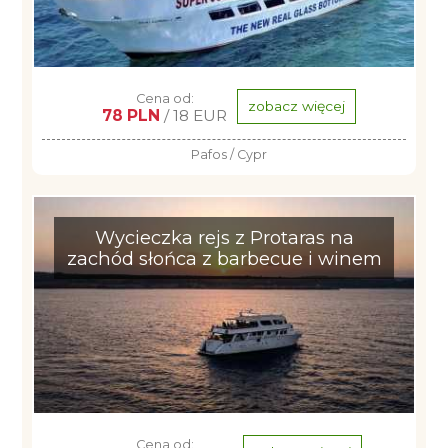
Cena od:
zobacz więcej
78 PLN
/ 18 EUR
Pafos / Cypr
Wycieczka rejs z Protaras na
zachód słońca z barbecue i winem
Cena od: