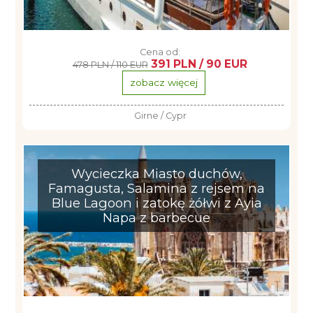
Cena od:
391 PLN / 90 EUR
478 PLN / 110 EUR
zobacz więcej
Girne / Cypr
Wycieczka Miasto duchów,
Famagusta, Salamina z rejsem na
Blue Lagoon i zatokę żółwi z Ayia
Napa z barbecue