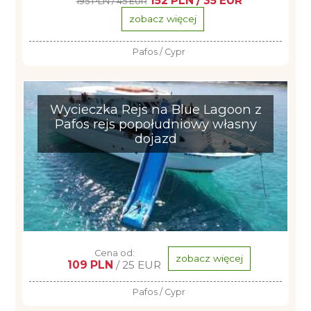
152 PLN / 35 EUR
195 PLN / 45 EUR
zobacz więcej
Pafos / Cypr
Wycieczka Rejs na Blue Lagoon z
Pafos rejs popołudniowy własny
dojazd
Cena od:
zobacz więcej
109 PLN
/ 25 EUR
Pafos / Cypr