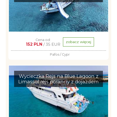
Cena od:
zobacz więcej
152 PLN
/ 35 EUR
Pafos / Cypr
Wycieczka Rejs na Blue Lagoon z
Limassol rejs poranny z dojazdem