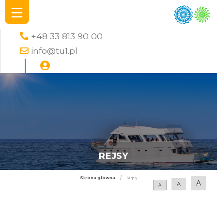
+48 33 813 90 00
info@tu1.pl
REJSY
Strona główna
/
Rejsy
A
A
A