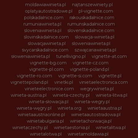
moldawiawinieta.pl
najtanszewiniety.pl
oplatyautostradowe.pl
pl-vignette.com
polskadalnice.com
rakouskadalnice.com
rumuniawinieta.pl
rumunskadalnice.com
sloveniawinieta.pl
slovenskadalnice.com
slovinskadalnice.com
slowacja-winieta.pl
slowacjawinieta.pl
sloweniawinieta.pl
svycarskadalnice.com
szwajcariawinieta.pl
słoweniawinieta.pl
tunellivigno.pl
vignette-at.com
vignette-bg.com
vignette-cz.com
vignette-pl.com
vignette-poland.pl
vignette-ro.com
vignette-si.com
vignette.pl
vignettepoland.pl
vinetki.pl
vinietaelectronica.com
vinieteelectronice.com
wegrywinieta.pl
winieta-austria.pl
winieta-czechy.pl
winieta-litwa.pl
winieta-słowacja.pl
winieta-wegry.pl
winieta-węgry.pl
winieta.org
winietaaustria.pl
winietaaustriaonline.pl
winietaautostradowa.pl
winietabulgaria.pl
winietachorwacja.pl
winietaczechy.pl
winietaestonia.pl
winietalitwa.pl
winietalotwa.pl
winietamoldawia.pl