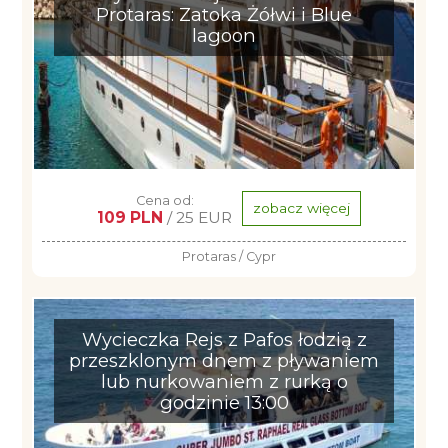
Protaras: Zatoka Żółwi i Blue
lagoon
Cena od:
zobacz więcej
109 PLN
/ 25 EUR
Protaras / Cypr
Wycieczka Rejs z Pafos łodzią z
przeszklonym dnem z pływaniem
lub nurkowaniem z rurką o
godzinie 13:00