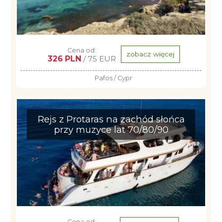
Cena od:
zobacz więcej
326 PLN
/ 75 EUR
Pafos / Cypr
Rejs z Protaras na zachód słońca
przy muzyce lat 70/80/90
Cena od: