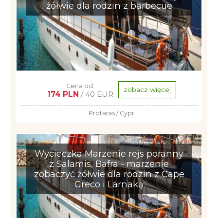
żółwie dla rodzin z barbecue
Cena od:
zobacz więcej
174 PLN
/ 40 EUR
Protaras / Cypr
Wycieczka Marzenie rejs poranny
z Salamis, Bafra - marzenie
zobaczyć żółwie dla rodzin z Cape
Greco i Larnaką