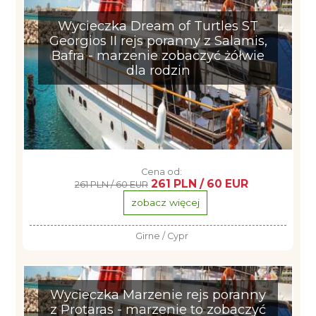
Wycieczka Dream of Turtles ST
Georgios II rejs poranny z Salamis,
Bafra - marzenie zobaczyć żółwie
dla rodzin
Cena od:
261 PLN / 60 EUR
261 PLN / 60 EUR
zobacz więcej
Girne / Cypr
Wycieczka Marzenie rejs poranny
z Protaras - marzenie to zobaczyć