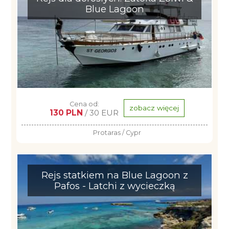
Blue Lagoon
Cena od:
zobacz więcej
130 PLN
/ 30 EUR
Protaras / Cypr
Rejs statkiem na Blue Lagoon z
Pafos - Latchi z wycieczką