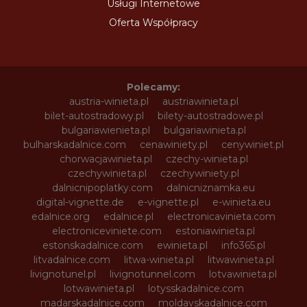
Usługi Internetowe
Oferta Współpracy
Polecamy:
austria-winieta.pl
austriawinieta.pl
bilet-autostradowy.pl
bilety-autostradowe.pl
bulgariawienieta.pl
bulgariawinieta.pl
bulharskadalnice.com
cenawiniety.pl
cenywiniet.pl
chorwacjawinieta.pl
czechy-winieta.pl
czechywinieta.pl
czechywiniety.pl
dalnicnipoplatky.com
dalnicniznamka.eu
digital-vignette.de
e-vignette.pl
e-winieta.eu
edalnice.org
edalnice.pl
electronicavinieta.com
electroniceviniete.com
estoniawinieta.pl
estonskadalnice.com
ewinieta.pl
info365.pl
litvadalnice.com
litwa-winieta.pl
litwawinieta.pl
livignotunel.pl
livignotunnel.com
lotvawinieta.pl
lotwawinieta.pl
lotysskadalnice.com
madarskadalnice.com
moldavskadalnice.com