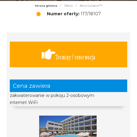
Strona główna
/
Oferta
/
Nelia Gardens****
Numer oferty:
117/18107
Terminy / rezerwacja
Cena zawiera
zakwaterowanie w pokoju 2-osobowym
internet WiFi