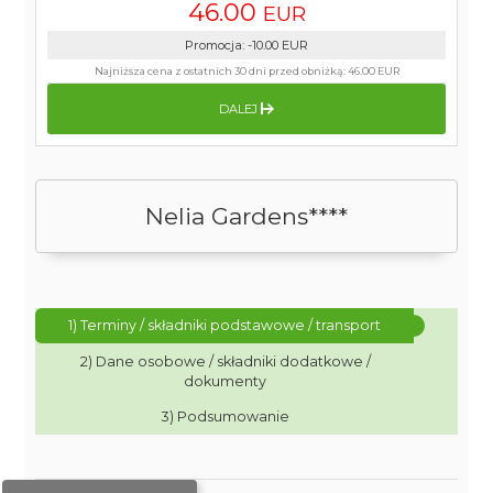
46.00
EUR
Promocja
:
-10.00
EUR
Najniższa cena z ostatnich 30 dni przed obniżką:
46.00 EUR
DALEJ
Nelia Gardens****
1) Terminy / składniki podstawowe / transport
2) Dane osobowe / składniki dodatkowe /
dokumenty
3) Podsumowanie