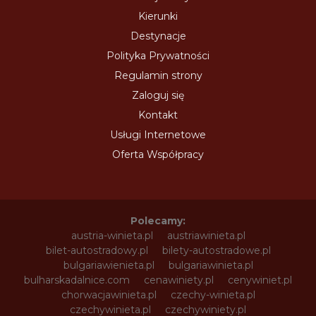
Kierunki
Destynacje
Polityka Prywatności
Regulamin strony
Zaloguj się
Kontakt
Usługi Internetowe
Oferta Współpracy
Polecamy:
austria-winieta.pl
austriawinieta.pl
bilet-autostradowy.pl
bilety-autostradowe.pl
bulgariawienieta.pl
bulgariawinieta.pl
bulharskadalnice.com
cenawiniety.pl
cenywiniet.pl
chorwacjawinieta.pl
czechy-winieta.pl
czechywinieta.pl
czechywiniety.pl