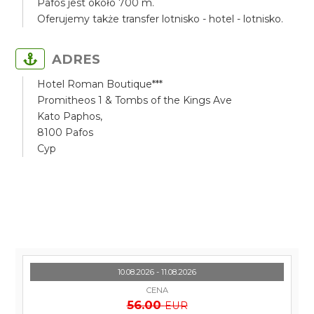
Pafos jest około 700 m.
Oferujemy także transfer lotnisko - hotel - lotnisko.
ADRES
Hotel Roman Boutique***
Promitheos 1 & Tombs of the Kings Ave
Kato Paphos,
8100 Pafos
Cyp
10.08.2026 - 11.08.2026
CENA
56.00
EUR