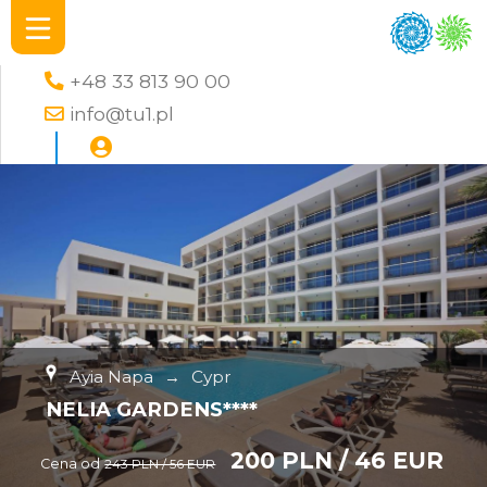
+48 33 813 90 00
info@tu1.pl
Ayia Napa
→
Cypr
NELIA GARDENS****
200 PLN / 46 EUR
Cena od
243 PLN / 56 EUR