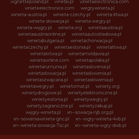
vignettepoland.pl
vinetki.pl
vinietaelectronica.com
vinieteelectronice.com
wegrywinieta.pl
winieta-austria.pl
winieta-czechy.pl
winieta-litwa.pl
winieta-słowacja.pl
winieta-wegry.pl
winieta-węgry.pl
winieta.org
winietaaustria.pl
winietaaustriaonline.pl
winietaautostradowa.pl
winietabulgaria.pl
winietachorwacja.pl
winietaczechy.pl
winietaestonia.pl
winietalitwa.pl
winietalotwa.pl
winietamoldawia.pl
winietaonline.com
winietapolska.pl
winietarumunia.pl
winietaslovenia.pl
winietaslowacja.pl
winietaslowenia.pl
winietaszwajcaria.pl
winietasłowenia.pl
winietawegry.pl
winietomat.pl
winiety.org
winietydrogowe.pl
winietyelektroniczne.pl
winietyestonia.pl
winietywegry.pl
winietyzagraniczne.pl
winietyzakup.pl
węgry-winieta.pl
xn--sowacja-njb.org.pl
xn--soweniawinieta-gnc.pl
xn--wgry-winieta-4vb.pl
xn--winieta-sowacja-7sc.pl
xn--winieta-wgry-dwb.pl