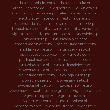
dalnicnipoplatky.com
dalnicniznamka.eu
digital-vignette.de
e-vignette.pl
e-winieta.eu
edalnice.org
edalnice.pl
electronicavinieta.com
electroniceviniete.com
estoniawinieta.pl
estonskadalnice.com
ewinieta.pl
info365.pl
litvadalnice.com
litwa-winieta.pl
litwawinieta.pl
livignotunel.pl
livignotunnel.com
lotvawinieta.pl
lotwawinieta.pl
lotysskadalnice.com
madarskadalnice.com
moldavskadalnice.com
moldawiawinieta.pl
najtanszewiniety.pl
oplatyautostradowe.pl
pl-vignette.com
polskadalnice.com
rakouskadalnice.com
rumuniawinieta.pl
rumunskadalnice.com
sloveniawinieta.pl
slovenskadalnice.com
slovinskadalnice.com
slowacja-winieta.pl
slowacjawinieta.pl
sloweniawinieta.pl
svycarskadalnice.com
szwajcariawinieta.pl
słoweniawinieta.pl
tunellivigno.pl
vignette-at.com
vignette-bg.com
vignette-cz.com
vignette-pl.com
vignette-poland.pl
vignette-ro.com
vignette-si.com
vignette.pl