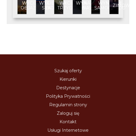
WYCIECZKA
WYCIECZKA
WYCIECZKA
WYNAJEM
WYNAJEM
ZIMOWIS
OBJAZDOWA
SZKOLNA
TRZYDNIOWA
BUSA
SAMOCHODU
Szukaj oferty
Kierunki
Destynacje
Polityka Prywatności
Regulamin strony
Zaloguj się
Kontakt
Usługi Internetowe