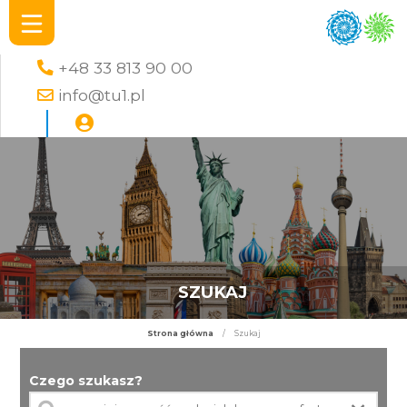
+48 33 813 90 00
info@tu1.pl
SZUKAJ
Strona główna
/
Szukaj
Czego szukasz?