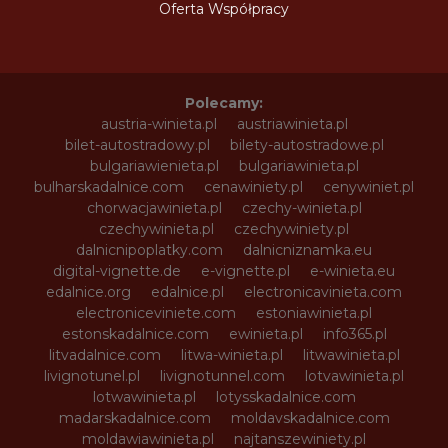
Oferta Współpracy
Polecamy:
austria-winieta.pl
austriawinieta.pl
bilet-autostradowy.pl
bilety-autostradowe.pl
bulgariawienieta.pl
bulgariawinieta.pl
bulharskadalnice.com
cenawiniety.pl
cenywiniet.pl
chorwacjawinieta.pl
czechy-winieta.pl
czechywinieta.pl
czechywiniety.pl
dalnicnipoplatky.com
dalnicniznamka.eu
digital-vignette.de
e-vignette.pl
e-winieta.eu
edalnice.org
edalnice.pl
electronicavinieta.com
electroniceviniete.com
estoniawinieta.pl
estonskadalnice.com
ewinieta.pl
info365.pl
litvadalnice.com
litwa-winieta.pl
litwawinieta.pl
livignotunel.pl
livignotunnel.com
lotvawinieta.pl
lotwawinieta.pl
lotysskadalnice.com
madarskadalnice.com
moldavskadalnice.com
moldawiawinieta.pl
najtanszewiniety.pl