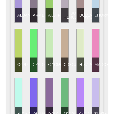
BOŚNIA I
ALBANIA
ARMENIA
AUSTRIA
BUŁGARIA
CHORWAC
HERCEGOWINA
CYPR
CZARNOGÓRA
CZECHY
GRECJA
HISZPANIA
MAROKO