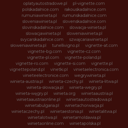
oplatyautostradowe.pl
pl-vignette.com
polskadalnice.com
rakouskadalnice.com
rumuniawinieta.pl
rumunskadalnice.com
sloveniawinieta.pl
slovenskadalnice.com
slovinskadalnice.com
slowacja-winieta.pl
slowacjawinieta.pl
sloweniawinieta.pl
svycarskadalnice.com
szwajcariawinieta.pl
słoweniawinieta.pl
tunellivigno.pl
vignette-at.com
vignette-bg.com
vignette-cz.com
vignette-pl.com
vignette-poland.pl
vignette-ro.com
vignette-si.com
vignette.pl
vignettepoland.pl
vinetki.pl
vinietaelectronica.com
vinieteelectronice.com
wegrywinieta.pl
winieta-austria.pl
winieta-czechy.pl
winieta-litwa.pl
winieta-słowacja.pl
winieta-wegry.pl
winieta-węgry.pl
winieta.org
winietaaustria.pl
winietaaustriaonline.pl
winietaautostradowa.pl
winietabulgaria.pl
winietachorwacja.pl
winietaczechy.pl
winietaestonia.pl
winietalitwa.pl
winietalotwa.pl
winietamoldawia.pl
winietaonline.com
winietapolska.pl