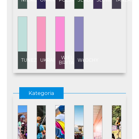
NIEMCY
OMAN
POLSKA
SERBIA
SŁOWACJA
TANZANI
WIELKA
TUNEZJA
UKRAINA
WŁOCHY
BRYTANIA
Kategoria