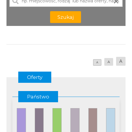
×
Szukaj
A
A
A
Oferty
Państwo