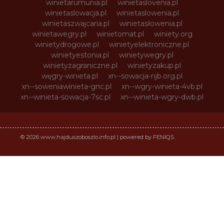
winietarumunia.pl
winietaslovenia.pl
winietaslowacja.pl
winietaslowenia.pl
winietaszwajcaria.pl
winietasłowenia.pl
winietawegry.pl
winietomat.pl
winiety.org
winietydrogowe.pl
winietyelektroniczne.pl
winietyestonia.pl
winietywegry.pl
winietyzagraniczne.pl
winietyzakup.pl
węgry-winieta.pl
xn--sowacja-njb.org.pl
xn--soweniawinieta-gnc.pl
xn--wgry-winieta-4vb.pl
xn--winieta-sowacja-7sc.pl
xn--winieta-wgry-dwb.pl
© 2026 www.hajduszoboszlo.info.pl | powered by FENIQS