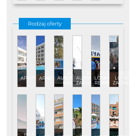
Rodzaj oferty
BILET
BILET
BILET
BILET
AUTOKAROWY
AUTOKAROWY
LOTNICZY
LOTNICZ
APARTAMENT
APARTAMENT****
KRAJOWY
ZAGRANICZNY
REJSOWY
ZAGRANI
BILET