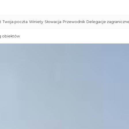
t
Twoja poczta
Winiety
Słowacja
Przewodnik
Delegacje zagraniczn
g obiektów