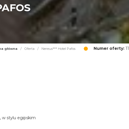
PAFOS
Numer oferty:
11
na główna
/
Oferta
/
Nereus*** Hotel Pafos
, w stylu egipskim