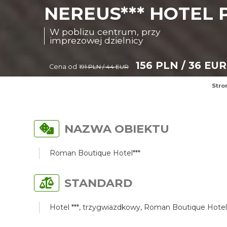
NEREUS*** HOTEL 
W poblizu centrum, przy
imprezowej dzielnicy
156 PLN / 36 EUR
Cena od
191 PLN / 44 EUR
Stro
NAZWA OBIEKTU
Roman Boutique Hotel***
STANDARD
Hotel ***, trzygwiazdkowy, Roman Boutique Hotel