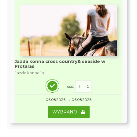
Jazda konna cross country& seaside w
Protaras
Jazda konna 1h
Ilość:
→
06.08.2026
06.08.2026
WYBRANO