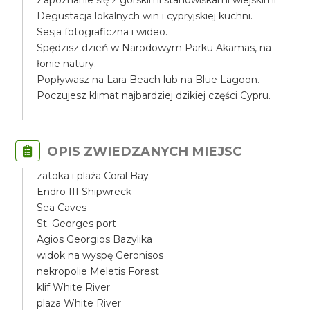
Zapoznanie się z górskimi stanowiskami wiejskimi
Degustacja lokalnych win i cypryjskiej kuchni.
Sesja fotograficzna i wideo.
Spędzisz dzień w Narodowym Parku Akamas, na
łonie natury.
Popływasz na Lara Beach lub na Blue Lagoon.
Poczujesz klimat najbardziej dzikiej części Cypru.
OPIS ZWIEDZANYCH MIEJSC
zatoka i plaża Coral Bay
Endro III Shipwreck
Sea Caves
St. Georges port
Agios Georgios Bazylika
widok na wyspę Geronisos
nekropolie Meletis Forest
klif White River
plaża White River