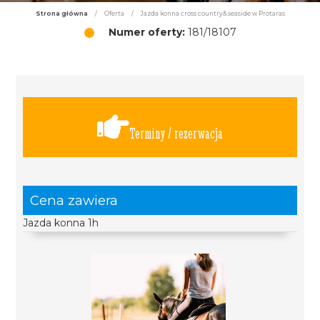
Strona główna
/
Oferta
/
Jazda konna cross country& seaside w Protaras
Numer oferty:
181/18107
Terminy / rezerwacja
Cena zawiera
Jazda konna 1h