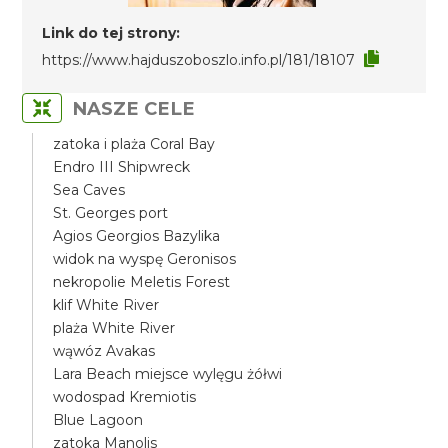
Link do tej strony:
https://www.hajduszoboszlo.info.pl/181/18107
NASZE CELE
zatoka i plaża Coral Bay
Endro III Shipwreck
Sea Caves
St. Georges port
Agios Georgios Bazylika
widok na wyspę Geronisos
nekropolie Meletis Forest
klif White River
plaża White River
wąwóz Avakas
Lara Beach miejsce wylęgu żółwi
wodospad Kremiotis
Blue Lagoon
zatoka Manolis