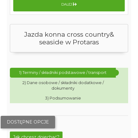
DALEJ
Jazda konna cross country&
seaside w Protaras
1) Terminy / składniki podstawowe / transport
2) Dane osobowe / składniki dodatkowe /
dokumenty
3) Podsumowanie
DOSTĘPNE OPCJE
Jak chcesz dojechać?