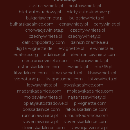
austria-winieta.pl
austriawinieta.pl
bilet-autostradowy.pl
bilety-autostradowe.pl
bulgariawienieta.pl
bulgariawinieta.pl
bulharskadalnice.com
cenawiniety.pl
cenywiniet.pl
chorwacjawinieta.pl
czechy-winieta.pl
czechywinieta.pl
czechywiniety.pl
dalnicnipoplatky.com
dalnicniznamka.eu
digital-vignette.de
e-vignette.pl
e-winieta.eu
edalnice.org
edalnice.pl
electronicavinieta.com
electroniceviniete.com
estoniawinieta.pl
estonskadalnice.com
ewinieta.pl
info365.pl
litvadalnice.com
litwa-winieta.pl
litwawinieta.pl
livignotunel.pl
livignotunnel.com
lotvawinieta.pl
lotwawinieta.pl
lotysskadalnice.com
madarskadalnice.com
moldavskadalnice.com
moldawiawinieta.pl
najtanszewiniety.pl
oplatyautostradowe.pl
pl-vignette.com
polskadalnice.com
rakouskadalnice.com
rumuniawinieta.pl
rumunskadalnice.com
sloveniawinieta.pl
slovenskadalnice.com
slovinskadalnice.com
slowacja-winieta.pl