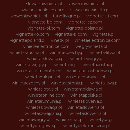
slowacjawinieta.pl
sloweniawinieta.pl
svycarskadalnice.com
szwajcariawinieta.pl
słoweniawinieta.pl
tunellivigno.pl
vignette-at.com
vignette-bg.com
vignette-cz.com
vignette-pl.com
vignette-poland.pl
vignette-ro.com
vignette-si.com
vignette.pl
vignettepoland.pl
vinetki.pl
vinietaelectronica.com
vinieteelectronice.com
wegrywinieta.pl
winieta-austria.pl
winieta-czechy.pl
winieta-litwa.pl
winieta-słowacja.pl
winieta-wegry.pl
winieta-węgry.pl
winieta.org
winietaaustria.pl
winietaaustriaonline.pl
winietaautostradowa.pl
winietabulgaria.pl
winietachorwacja.pl
winietaczechy.pl
winietaestonia.pl
winietalitwa.pl
winietalotwa.pl
winietamoldawia.pl
winietaonline.com
winietapolska.pl
winietarumunia.pl
winietaslovenia.pl
winietaslowacja.pl
winietaslowenia.pl
winietaszwajcaria.pl
winietasłowenia.pl
winietawegry.pl
winietomat.pl
winiety.org
winietydrogowe.pl
winietyelektroniczne.pl