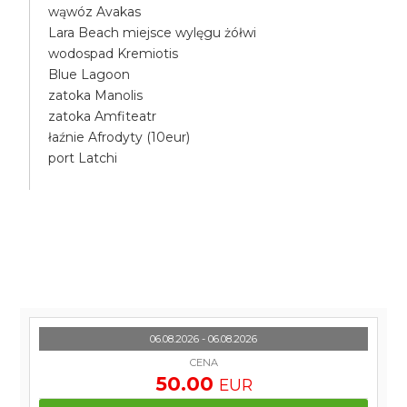
wąwóz Avakas
Lara Beach miejsce wylęgu żółwi
wodospad Kremiotis
Blue Lagoon
zatoka Manolis
zatoka Amfiteatr
łaźnie Afrodyty (10eur)
port Latchi
06.08.2026 - 06.08.2026
CENA
50.00
EUR