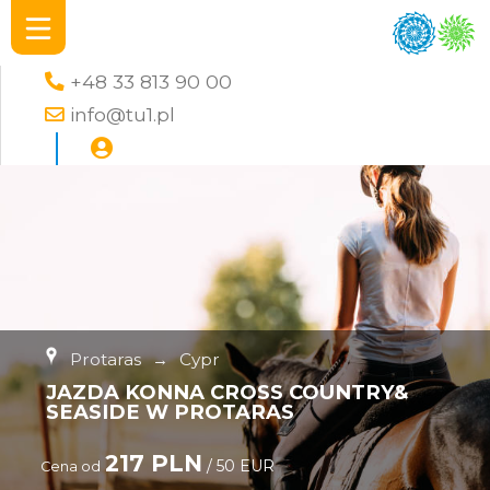
+48 33 813 90 00
info@tu1.pl
Protaras
→
Cypr
JAZDA KONNA CROSS COUNTRY&
SEASIDE W PROTARAS
217 PLN
/ 50 EUR
Cena od