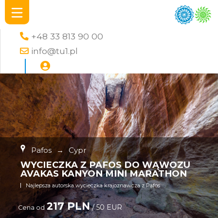
+48 33 813 90 00
info@tu1.pl
Pafos
→
Cypr
WYCIECZKA Z PAFOS DO WĄWOZU
AVAKAS KANYON MINI MARATHON
Najlepsza autorska wycieczka krajoznawcza z Pafos
217 PLN
/ 50 EUR
Cena od