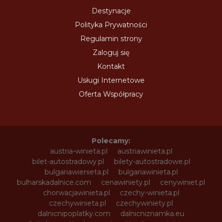
Destynacje
Polityka Prywatności
Regulamin strony
Zaloguj się
Kontakt
Usługi Internetowe
Oferta Współpracy
Polecamy:
austria-winieta.pl
austriawinieta.pl
bilet-autostradowy.pl
bilety-autostradowe.pl
bulgariawienieta.pl
bulgariawinieta.pl
bulharskadalnice.com
cenawiniety.pl
cenywiniet.pl
chorwacjawinieta.pl
czechy-winieta.pl
czechywinieta.pl
czechywiniety.pl
dalnicnipoplatky.com
dalnicniznamka.eu