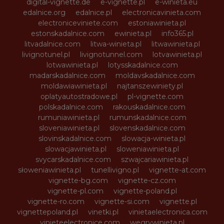
digital-vignette.de
e-vignette.pl
e-winieta.eu
edalnice.org
edalnice.pl
electronicavinieta.com
electroniceviniete.com
estoniawinieta.pl
estonskadalnice.com
ewinieta.pl
info365.pl
litvadalnice.com
litwa-winieta.pl
litwawinieta.pl
livignotunel.pl
livignotunnel.com
lotvawinieta.pl
lotwawinieta.pl
lotysskadalnice.com
madarskadalnice.com
moldavskadalnice.com
moldawiawinieta.pl
najtanszewiniety.pl
oplatyautostradowe.pl
pl-vignette.com
polskadalnice.com
rakouskadalnice.com
rumuniawinieta.pl
rumunskadalnice.com
sloveniawinieta.pl
slovenskadalnice.com
slovinskadalnice.com
slowacja-winieta.pl
slowacjawinieta.pl
sloweniawinieta.pl
svycarskadalnice.com
szwajcariawinieta.pl
słoweniawinieta.pl
tunellivigno.pl
vignette-at.com
vignette-bg.com
vignette-cz.com
vignette-pl.com
vignette-poland.pl
vignette-ro.com
vignette-si.com
vignette.pl
vignettepoland.pl
vinetki.pl
vinietaelectronica.com
vinieteelectronice.com
wegrywinieta.pl