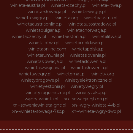
winieta-austria.pl
winieta-czechy.pl
winieta-litwa.pl
winieta-słowacja.pl
winieta-wegry.pl
winieta-węgry.pl
winieta.org
winietaaustria.pl
winietaaustriaonline.pl
winietaautostradowa.pl
winietabulgaria.pl
winietachorwacja.pl
winietaczechy.pl
winietaestonia.pl
winietalitwa.pl
winietalotwa.pl
winietamoldawia.pl
winietaonline.com
winietapolska.pl
winietarumunia.pl
winietaslovenia.pl
winietaslowacja.pl
winietaslowenia.pl
winietaszwajcaria.pl
winietasłowenia.pl
winietawegry.pl
winietomat.pl
winiety.org
winietydrogowe.pl
winietyelektroniczne.pl
winietyestonia.pl
winietywegry.pl
winietyzagraniczne.pl
winietyzakup.pl
węgry-winieta.pl
xn--sowacja-njb.org.pl
xn--soweniawinieta-gnc.pl
xn--wgry-winieta-4vb.pl
xn--winieta-sowacja-7sc.pl
xn--winieta-wgry-dwb.pl