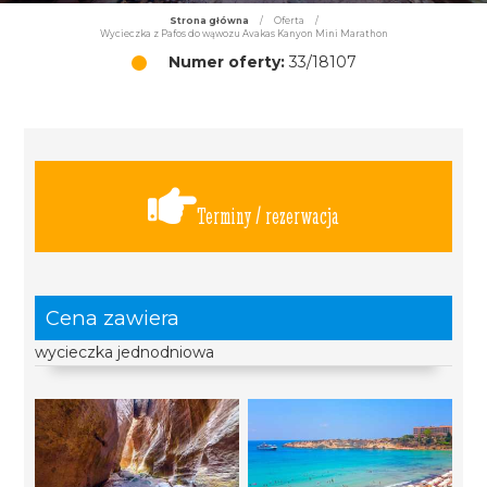
Strona główna
/
Oferta
/
Wycieczka z Pafos do wąwozu Avakas Kanyon Mini Marathon
Numer oferty:
33/18107
Terminy / rezerwacja
Cena zawiera
wycieczka jednodniowa