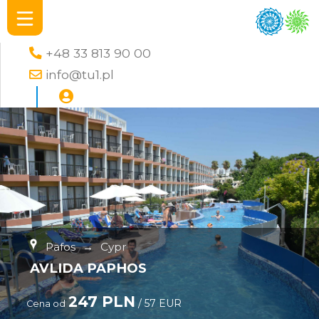
+48 33 813 90 00
info@tu1.pl
Pafos
→
Cypr
AVLIDA PAPHOS
247 PLN
/ 57 EUR
Cena od