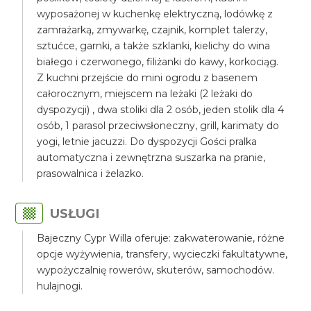
wyposażonej w kuchenkę elektryczną, lodówkę z
zamrażarką, zmywarkę, czajnik, komplet talerzy,
sztućce, garnki, a także szklanki, kielichy do wina
białego i czerwonego, filiżanki do kawy, korkociąg.
Z kuchni przejście do mini ogrodu z basenem
całorocznym, miejscem na leżaki (2 leżaki do
dyspozycji) , dwa stoliki dla 2 osób, jeden stolik dla 4
osób, 1 parasol przeciwsłoneczny, grill, karimaty do
yogi, letnie jacuzzi. Do dyspozycji Gości pralka
automatyczna i zewnętrzna suszarka na pranie,
prasowalnica i żelazko.
USŁUGI
Bajeczny Cypr Willa oferuje: zakwaterowanie, różne
opcje wyżywienia, transfery, wycieczki fakultatywne,
wypożyczalnię rowerów, skuterów, samochodów.
hulajnogi.