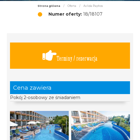
Strona główna
/
Oferta
/
Avlida Paphos
Numer oferty:
18/18107
Terminy / rezerwacja
Cena zawiera
Pokój 2-osobowy ze śniadaniem