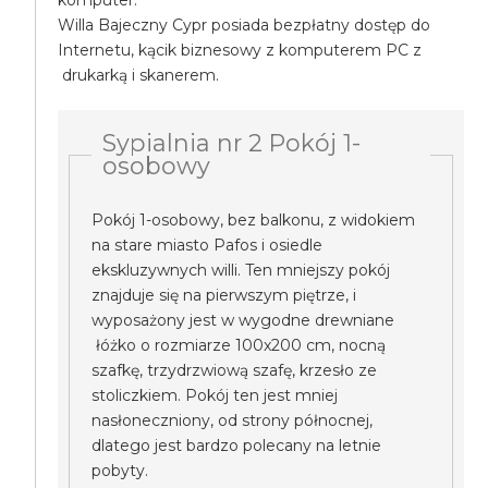
komputer.
Willa Bajeczny Cypr posiada bezpłatny dostęp do
Internetu, kącik biznesowy z komputerem PC z
drukarką i skanerem.
Sypialnia nr 2 Pokój 1-
osobowy
Pokój 1-osobowy, bez balkonu, z widokiem
na stare miasto Pafos i osiedle
ekskluzywnych willi. Ten mniejszy pokój
znajduje się na pierwszym piętrze, i
wyposażony jest w wygodne drewniane
łóżko o rozmiarze 100x200 cm, nocną
szafkę, trzydrzwiową szafę, krzesło ze
stoliczkiem. Pokój ten jest mniej
nasłoneczniony, od strony północnej,
dlatego jest bardzo polecany na letnie
pobyty.