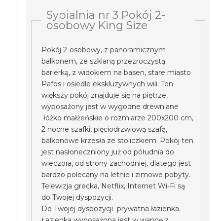
Sypialnia nr 3 Pokój 2-
osobowy King Size
Pokój 2-osobowy, z panoramicznym
balkonem, ze szklaną przezroczystą
barierką, z widokiem na basen, stare miasto
Pafos i osiedle ekskluzywnych wili. Ten
większy pokój znajduje się na piętrze,
wyposażony jest w wygodne drewniane
łóżko małżeńskie o rozmiarze 200x200 cm,
2 nocne szafki, pięciodrzwiową szafą,
balkonowe krzesła ze stoliczkiem. Pokój ten
jest nasłoneczniony już od półudnia do
wieczora, od strony zachodniej, dlatego jest
bardzo polecany na letnie i zimowe pobyty.
Telewizja grecka, Netflix, Internet Wi-Fi są
do Twojej dyspozycji.
Do Twojej dyspozycji prywatna łazienka.
Łazienka wyposażona jest w wannę z