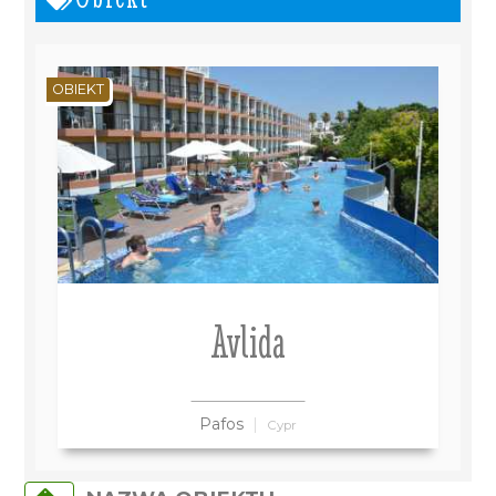
OBIEKT
Avlida
Pafos
Cypr