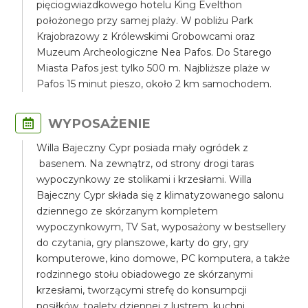
pięciogwiazdkowego hotelu King Evelthon
położonego przy samej plaży. W pobliżu Park
Krajobrazowy z Królewskimi Grobowcami oraz
Muzeum Archeologiczne Nea Pafos. Do Starego
Miasta Pafos jest tylko 500 m. Najbliższe plaże w
Pafos 15 minut pieszo, około 2 km samochodem.
WYPOSAŻENIE
Willa Bajeczny Cypr posiada mały ogródek z
basenem. Na zewnątrz, od strony drogi taras
wypoczynkowy ze stolikami i krzesłami. Willa
Bajeczny Cypr składa się z klimatyzowanego salonu
dziennego ze skórzanym kompletem
wypoczynkowym, TV Sat, wyposażony w bestsellery
do czytania, gry planszowe, karty do gry, gry
komputerowe, kino domowe, PC komputera, a także
rodzinnego stołu obiadowego ze skórzanymi
krzesłami, tworzącymi strefę do konsumpcji
posiłków, toalety dziennej z lustrem, kuchni