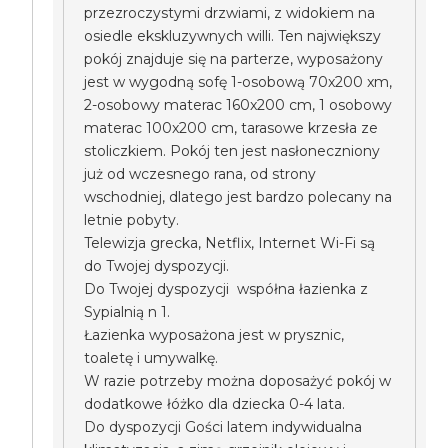
przezroczystymi drzwiami, z widokiem na
osiedle ekskluzywnych willi. Ten największy
pokój znajduje się na parterze, wyposażony
jest w wygodną sofę 1-osobową 70x200 xm,
2-osobowy materac 160x200 cm, 1 osobowy
materac 100x200 cm, tarasowe krzesła ze
stoliczkiem. Pokój ten jest nasłoneczniony
już od wczesnego rana, od strony
wschodniej, dlatego jest bardzo polecany na
letnie pobyty.
Telewizja grecka, Netflix, Internet Wi-Fi są
do Twojej dyspozycji.
Do Twojej dyspozycji współna łazienka z
Sypialnią n 1.
Łazienka wyposażona jest w prysznic,
toaletę i umywalkę.
W razie potrzeby można doposażyć pokój w
dodatkowe łóżko dla dziecka 0-4 lata.
Do dyspozycji Gości latem indywidualna