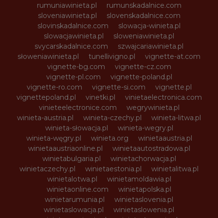
rumuniawinieta.pl
rumunskadalnice.com
sloveniawinieta.pl
slovenskadalnice.com
slovinskadalnice.com
slowacja-winieta.pl
slowacjawinieta.pl
sloweniawinieta.pl
svycarskadalnice.com
szwajcariawinieta.pl
słoweniawinieta.pl
tunellivigno.pl
vignette-at.com
vignette-bg.com
vignette-cz.com
vignette-pl.com
vignette-poland.pl
vignette-ro.com
vignette-si.com
vignette.pl
vignettepoland.pl
vinetki.pl
vinietaelectronica.com
vinieteelectronice.com
wegrywinieta.pl
winieta-austria.pl
winieta-czechy.pl
winieta-litwa.pl
winieta-słowacja.pl
winieta-wegry.pl
winieta-węgry.pl
winieta.org
winietaaustria.pl
winietaaustriaonline.pl
winietaautostradowa.pl
winietabulgaria.pl
winietachorwacja.pl
winietaczechy.pl
winietaestonia.pl
winietalitwa.pl
winietalotwa.pl
winietamoldawia.pl
winietaonline.com
winietapolska.pl
winietarumunia.pl
winietaslovenia.pl
winietaslowacja.pl
winietaslowenia.pl