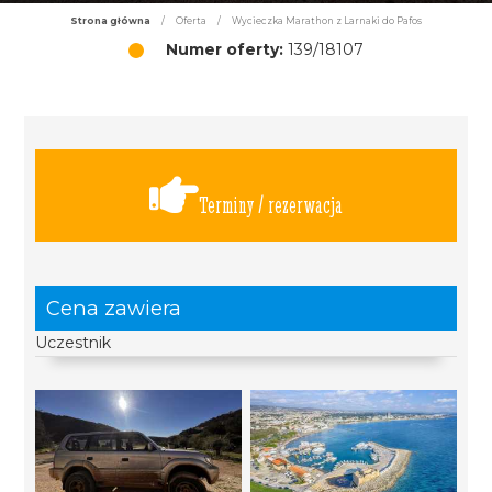
Strona główna
/
Oferta
/
Wycieczka Marathon z Larnaki do Pafos
Numer oferty:
139/18107
Terminy / rezerwacja
Cena zawiera
Uczestnik