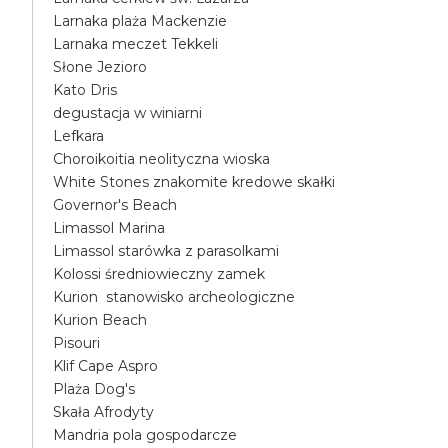
Larnaka plaża Mackenzie
Larnaka meczet Tekkeli
Słone Jezioro
Kato Dris
degustacja w winiarni
Lefkara
Choroikoitia neolityczna wioska
White Stones znakomite kredowe skałki
Governor's Beach
Limassol Marina
Limassol starówka z parasolkami
Kolossi średniowieczny zamek
Kurion stanowisko archeologiczne
Kurion Beach
Pisouri
Klif Cape Aspro
Plaża Dog's
Skała Afrodyty
Mandria pola gospodarcze