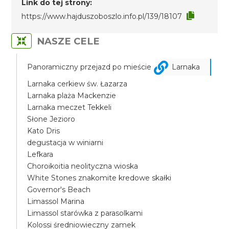
Link do tej strony:
https://www.hajduszoboszlo.info.pl/139/18107
NASZE CELE
Panoramiczny przejazd po mieście
Larnaka
Larnaka cerkiew św. Łazarza
Larnaka plaża Mackenzie
Larnaka meczet Tekkeli
Słone Jezioro
Kato Dris
degustacja w winiarni
Lefkara
Choroikoitia neolityczna wioska
White Stones znakomite kredowe skałki
Governor's Beach
Limassol Marina
Limassol starówka z parasolkami
Kolossi średniowieczny zamek