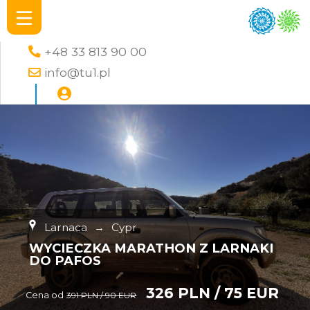
+48 33 813 90 00
info@tu1.pl
Larnaca
→
Cypr
WYCIECZKA MARATHON Z LARNAKI
DO PAFOS
326 PLN / 75 EUR
Cena od
391 PLN / 90 EUR