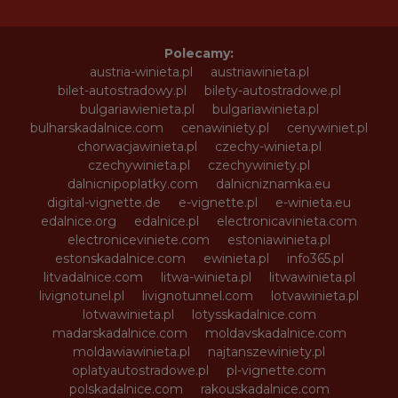
Polecamy:
austria-winieta.pl
austriawinieta.pl
bilet-autostradowy.pl
bilety-autostradowe.pl
bulgariawienieta.pl
bulgariawinieta.pl
bulharskadalnice.com
cenawiniety.pl
cenywiniet.pl
chorwacjawinieta.pl
czechy-winieta.pl
czechywinieta.pl
czechywiniety.pl
dalnicnipoplatky.com
dalnicniznamka.eu
digital-vignette.de
e-vignette.pl
e-winieta.eu
edalnice.org
edalnice.pl
electronicavinieta.com
electroniceviniete.com
estoniawinieta.pl
estonskadalnice.com
ewinieta.pl
info365.pl
litvadalnice.com
litwa-winieta.pl
litwawinieta.pl
livignotunel.pl
livignotunnel.com
lotvawinieta.pl
lotwawinieta.pl
lotysskadalnice.com
madarskadalnice.com
moldavskadalnice.com
moldawiawinieta.pl
najtanszewiniety.pl
oplatyautostradowe.pl
pl-vignette.com
polskadalnice.com
rakouskadalnice.com