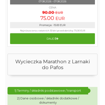
07.08.2026 - 07.08.2026
CENA
90.00
EUR
75.00
EUR
Promocja
:
-15.00
EUR
Najniższa cena z ostatnich 30 dni przed obniżką:
75.00 EUR
DALEJ
Wycieczka Marathon z Larnaki
do Pafos
1) Terminy / składniki podstawowe / transport
2) Dane osobowe / składniki dodatkowe /
dokumenty