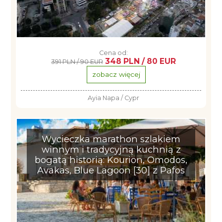
Cena od:
348 PLN / 80 EUR
391 PLN / 90 EUR
zobacz więcej
Ayia Napa / Cypr
Wycieczka marathon szlakiem
winnym i tradycyjną kuchnią z
bogatą historią: Kourion, Omodos,
Avakas, Blue Lagoon [30] z Pafos