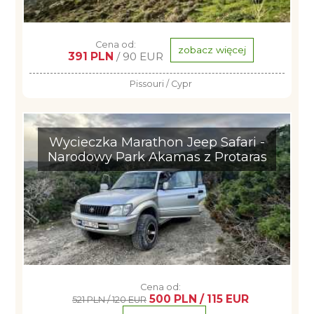
Cena od:
zobacz więcej
391 PLN
/ 90 EUR
Pissouri / Cypr
Wycieczka Marathon Jeep Safari -
Narodowy Park Akamas z Protaras
Cena od:
500 PLN / 115 EUR
521 PLN / 120 EUR