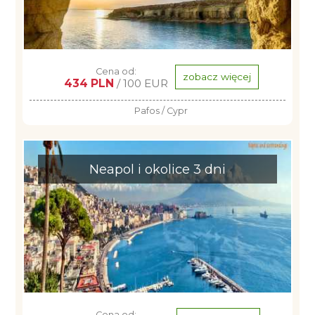
Cena od:
zobacz więcej
434 PLN
/ 100 EUR
Pafos / Cypr
Neapol i okolice 3 dni
Cena od: