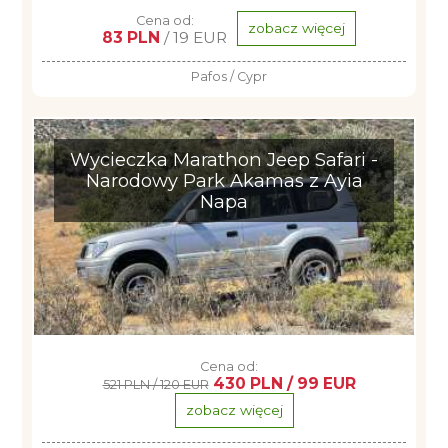
Cena od:
zobacz więcej
83 PLN
/ 19 EUR
Pafos / Cypr
Wycieczka Marathon Jeep Safari -
Narodowy Park Akamas z Ayia
Napa
Cena od:
430 PLN / 99 EUR
521 PLN / 120 EUR
zobacz więcej