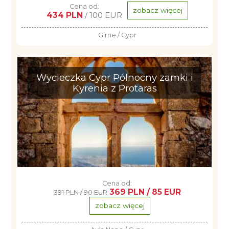
Cena od:
zobacz więcej
434 PLN
/ 100 EUR
Girne / Cypr
Wycieczka Cypr Północny zamki i
Kyrenia z Protaras
Cena od:
369 PLN / 85 EUR
391 PLN / 90 EUR
zobacz więcej