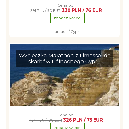
Cena od:
330 PLN / 76 EUR
391 PLN / 90 EUR
zobacz więcej
Larnaca / Cypr
Wycieczka Marathon z Limassol do
skarbów Północnego Cypru
Cena od:
326 PLN / 75 EUR
434 PLN / 100 EUR
zobacz więcej