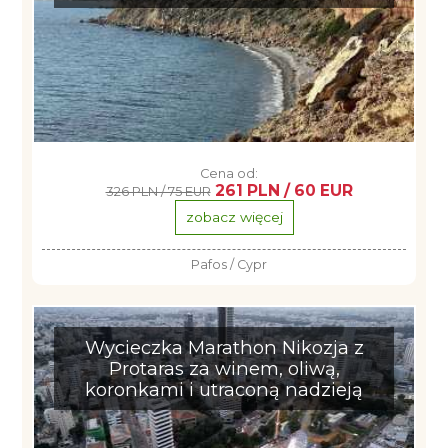
Cena od:
261 PLN / 60 EUR
326 PLN / 75 EUR
zobacz więcej
Pafos / Cypr
Wycieczka Marathon Nikozja z
Protaras za winem, oliwą,
koronkami i utraconą nadzieją