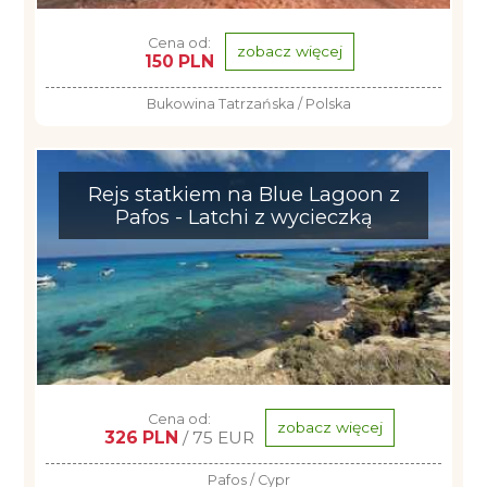
Cena od:
zobacz więcej
150 PLN
Bukowina Tatrzańska / Polska
Rejs statkiem na Blue Lagoon z
Pafos - Latchi z wycieczką
Cena od:
zobacz więcej
326 PLN
/ 75 EUR
Pafos / Cypr