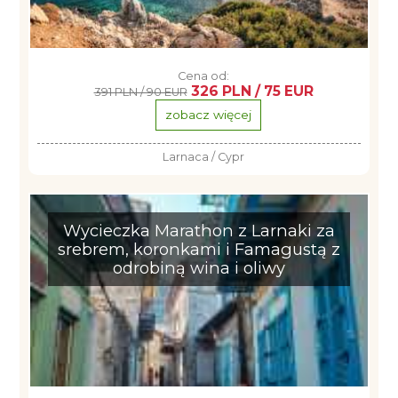
Cena od:
326 PLN / 75 EUR
391 PLN / 90 EUR
zobacz więcej
Larnaca / Cypr
Wycieczka Marathon z Larnaki za
srebrem, koronkami i Famagustą z
odrobiną wina i oliwy