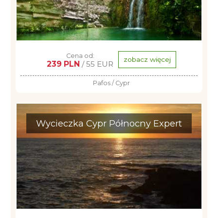
Cena od:
zobacz więcej
239 PLN
/ 55 EUR
Pafos / Cypr
Wycieczka Cypr Północny Expert