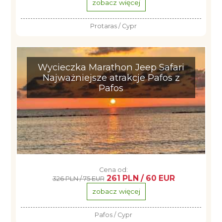
zobacz więcej
Protaras / Cypr
Wycieczka Marathon Jeep Safari
Najważniejsze atrakcje Pafos z
Pafos
Cena od:
261 PLN / 60 EUR
326 PLN / 75 EUR
zobacz więcej
Pafos / Cypr