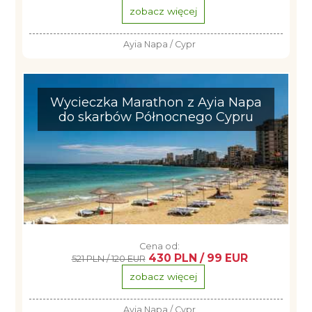
zobacz więcej
Ayia Napa / Cypr
Wycieczka Marathon z Ayia Napa
do skarbów Północnego Cypru
Cena od:
430 PLN / 99 EUR
521 PLN / 120 EUR
zobacz więcej
Ayia Napa / Cypr