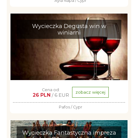
Ayia Napa / Cypr
Wycieczka Degusta win w
winiarni
Cena od:
zobacz więcej
26 PLN
/ 6 EUR
Pafos / Cypr
Wycieczka Fantastyczna impreza