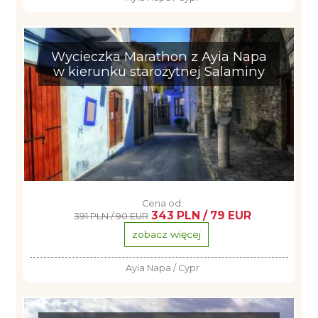
Wycieczka Marathon z Ayia Napa
w kierunku starożytnej Salaminy
Cena od:
343 PLN / 79 EUR
391 PLN / 90 EUR
zobacz więcej
Ayia Napa / Cypr