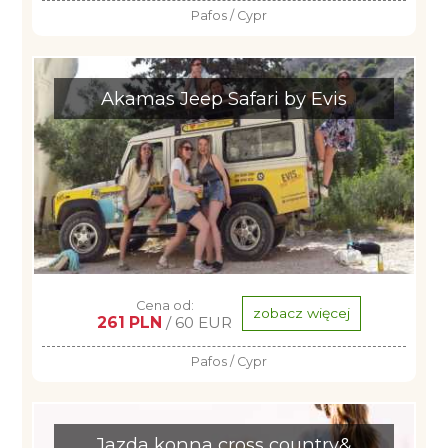
Pafos / Cypr
Akamas Jeep Safari by Evis
Cena od:
zobacz więcej
261 PLN
/ 60 EUR
Pafos / Cypr
Jazda konna cross country&