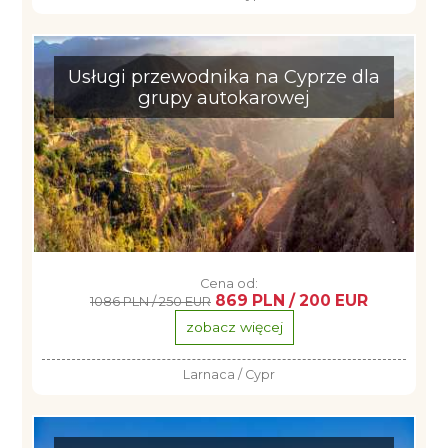
Usługi przewodnika na Cyprze dla
grupy autokarowej
Cena od:
869 PLN / 200 EUR
1086 PLN / 250 EUR
zobacz więcej
Larnaca / Cypr