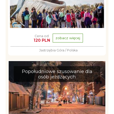
Cena od:
zobacz więcej
120 PLN
Jastrzębia Góra / Polska
Popołudniowe szusowanie dla
osób jeżdżących