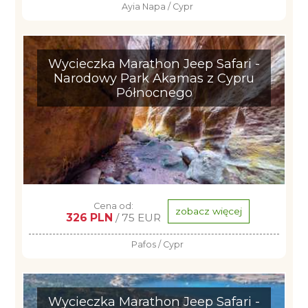
Ayia Napa / Cypr
Wycieczka Marathon Jeep Safari -
Narodowy Park Akamas z Cypru
Północnego
Cena od:
zobacz więcej
326 PLN
/ 75 EUR
Pafos / Cypr
Wycieczka Marathon Jeep Safari -