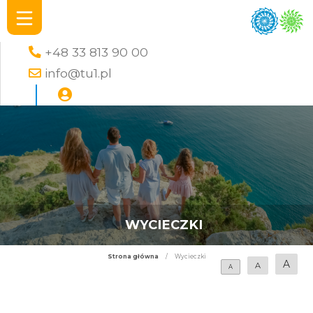
+48 33 813 90 00
info@tu1.pl
WYCIECZKI
Strona główna
/
Wycieczki
A
A
A