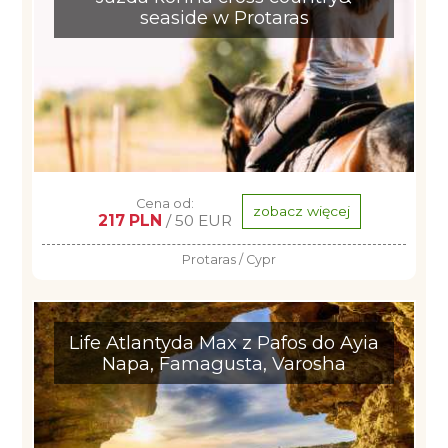
seaside w Protaras
Cena od:
zobacz więcej
217 PLN
/ 50 EUR
Protaras / Cypr
Life Atlantyda Max z Pafos do Ayia
Napa, Famagusta, Varosha