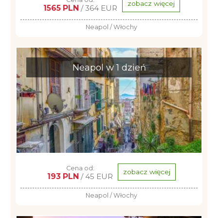
zobacz więcej
1565 PLN
/ 364 EUR
Neapol / Włochy
Neapol w 1 dzień
Cena od:
zobacz więcej
193 PLN
/ 45 EUR
Neapol / Włochy