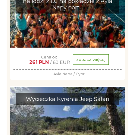
na łodzi z DJ na pokładzie z Ayia
Napy portu
Cena od:
zobacz więcej
261 PLN
/ 60 EUR
Ayia Napa / Cypr
Wycieczka Kyrenia Jeep Safari