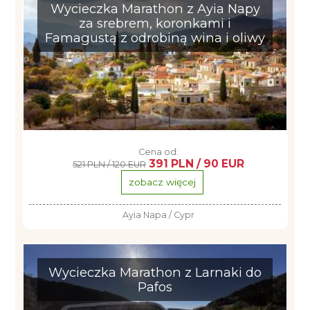
Wycieczka Marathon z Ayia Napy
za srebrem, koronkami i
Famagustą z odrobiną wina i oliwy
Cena od:
391 PLN / 90 EUR
521 PLN / 120 EUR
zobacz więcej
Ayia Napa / Cypr
Wycieczka Marathon z Larnaki do
Pafos