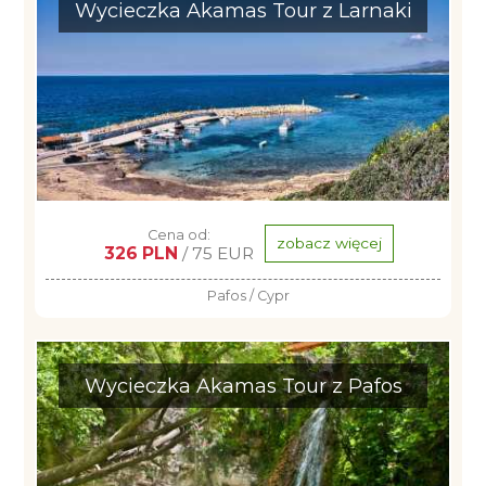
Wycieczka Akamas Tour z Larnaki
Cena od:
zobacz więcej
326 PLN
/ 75 EUR
Pafos / Cypr
Wycieczka Akamas Tour z Pafos