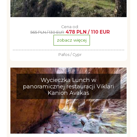
Cena od:
478 PLN / 110 EUR
565 PLN / 130 EUR
zobacz więcej
Pafos / Cypr
Wycieczka Lunch w
panoramicznej restauracji Viklari
Kanion Avakas