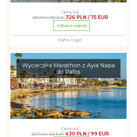
Cena od:
326 PLN / 75 EUR
391 PLN / 90 EUR
zobacz więcej
Pafos / Cypr
Wycieczka Marathon z Ayia Napa
do Pafos
Cena od:
430 PLN / 99 EUR
521 PLN / 120 EUR