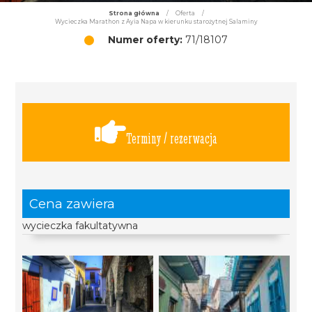
Strona główna
/
Oferta
/
Wycieczka Marathon z Ayia Napa w kierunku starożytnej Salaminy
Numer oferty:
71/18107
Terminy / rezerwacja
Cena zawiera
wycieczka fakultatywna