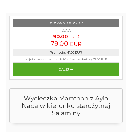
06.08.2026 - 06.08.2026
CENA
90.00
EUR
79.00
EUR
Promocja
:
-11.00
EUR
Najniższa cena z ostatnich 30 dni przed obniżką:
75.00 EUR
DALEJ
Wycieczka Marathon z Ayia
Napa w kierunku starożytnej
Salaminy