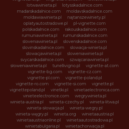
lotwawinieta.pl
lotysskadalnice.com
madarskadalnice.com
moldavskadalnice.com
moldawiawinieta.pl
najtanszewiniety.pl
oplatyautostradowe.pl
pl-vignette.com
polskadalnice.com
rakouskadalnice.com
rumuniawinieta.pl
rumunskadalnice.com
sloveniawinieta.pl
slovenskadalnice.com
slovinskadalnice.com
slowacja-winieta.pl
slowacjawinieta.pl
sloweniawinieta.pl
svycarskadalnice.com
szwajcariawinieta.pl
słoweniawinieta.pl
tunellivigno.pl
vignette-at.com
vignette-bg.com
vignette-cz.com
vignette-pl.com
vignette-poland.pl
vignette-ro.com
vignette-si.com
vignette.pl
vignettepoland.pl
vinetki.pl
vinietaelectronica.com
vinieteelectronice.com
wegrywinieta.pl
winieta-austria.pl
winieta-czechy.pl
winieta-litwa.pl
winieta-słowacja.pl
winieta-wegry.pl
winieta-węgry.pl
winieta.org
winietaaustria.pl
winietaaustriaonline.pl
winietaautostradowa.pl
winietabulgaria.pl
winietachorwacja.pl