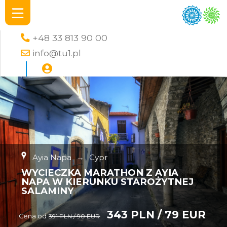
+48 33 813 90 00
info@tu1.pl
Ayia Napa
→
Cypr
WYCIECZKA MARATHON Z AYIA
NAPA W KIERUNKU STAROŻYTNEJ
SALAMINY
343 PLN / 79 EUR
Cena od
391 PLN / 90 EUR