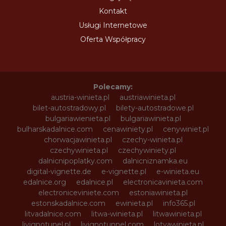
Kontakt
Usługi Internetowe
Oferta Współpracy
Polecamy:
austria-winieta.pl
austriawinieta.pl
bilet-autostradowy.pl
bilety-autostradowe.pl
bulgariawienieta.pl
bulgariawinieta.pl
bulharskadalnice.com
cenawiniety.pl
cenywiniet.pl
chorwacjawinieta.pl
czechy-winieta.pl
czechywinieta.pl
czechywiniety.pl
dalnicnipoplatky.com
dalnicniznamka.eu
digital-vignette.de
e-vignette.pl
e-winieta.eu
edalnice.org
edalnice.pl
electronicavinieta.com
electroniceviniete.com
estoniawinieta.pl
estonskadalnice.com
ewinieta.pl
info365.pl
litvadalnice.com
litwa-winieta.pl
litwawinieta.pl
livignotunel.pl
livignotunnel.com
lotvawinieta.pl