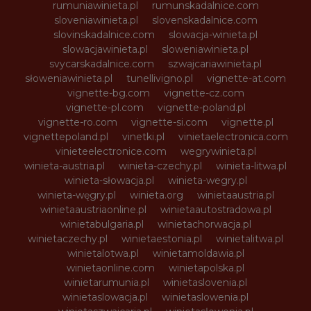
rumuniawinieta.pl
rumunskadalnice.com
sloveniawinieta.pl
slovenskadalnice.com
slovinskadalnice.com
slowacja-winieta.pl
slowacjawinieta.pl
sloweniawinieta.pl
svycarskadalnice.com
szwajcariawinieta.pl
słoweniawinieta.pl
tunellivigno.pl
vignette-at.com
vignette-bg.com
vignette-cz.com
vignette-pl.com
vignette-poland.pl
vignette-ro.com
vignette-si.com
vignette.pl
vignettepoland.pl
vinetki.pl
vinietaelectronica.com
vinieteelectronice.com
wegrywinieta.pl
winieta-austria.pl
winieta-czechy.pl
winieta-litwa.pl
winieta-słowacja.pl
winieta-wegry.pl
winieta-węgry.pl
winieta.org
winietaaustria.pl
winietaaustriaonline.pl
winietaautostradowa.pl
winietabulgaria.pl
winietachorwacja.pl
winietaczechy.pl
winietaestonia.pl
winietalitwa.pl
winietalotwa.pl
winietamoldawia.pl
winietaonline.com
winietapolska.pl
winietarumunia.pl
winietaslovenia.pl
winietaslowacja.pl
winietaslowenia.pl