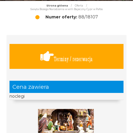
Strona główna
/
Oferta
/
Święta Bożego Narodzenia w willi Bajeczny Cypr w Pafos
Numer oferty:
88/18107
Terminy / rezerwacja
Cena zawiera
noclegi