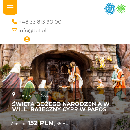
+48 33 813 90 00
info@tu1.pl
Pafos
→
Cypr
ŚWIĘTA BOŻEGO NARODZENIA W
WILLI BAJECZNY CYPR W PAFOS
152 PLN
/ 35 EUR
Cena od