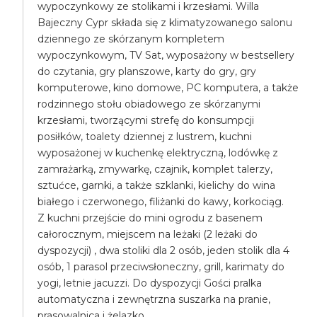
wypoczynkowy ze stolikami i krzesłami. Willa
Bajeczny Cypr składa się z klimatyzowanego salonu
dziennego ze skórzanym kompletem
wypoczynkowym, TV Sat, wyposażony w bestsellery
do czytania, gry planszowe, karty do gry, gry
komputerowe, kino domowe, PC komputera, a także
rodzinnego stołu obiadowego ze skórzanymi
krzesłami, tworzącymi strefę do konsumpcji
posiłków, toalety dziennej z lustrem, kuchni
wyposażonej w kuchenkę elektryczną, lodówkę z
zamrażarką, zmywarkę, czajnik, komplet talerzy,
sztućce, garnki, a także szklanki, kielichy do wina
białego i czerwonego, filiżanki do kawy, korkociąg.
Z kuchni przejście do mini ogrodu z basenem
całorocznym, miejscem na leżaki (2 leżaki do
dyspozycji) , dwa stoliki dla 2 osób, jeden stolik dla 4
osób, 1 parasol przeciwsłoneczny, grill, karimaty do
yogi, letnie jacuzzi. Do dyspozycji Gości pralka
automatyczna i zewnętrzna suszarka na pranie,
prasowalnica i żelazko.