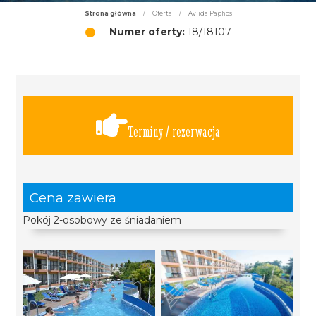
Strona główna
/
Oferta
/
Avlida Paphos
Numer oferty:
18/18107
Terminy / rezerwacja
Cena zawiera
Pokój 2-osobowy ze śniadaniem