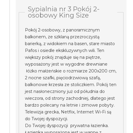
Sypialnia nr 3 Pokój 2-
osobowy King Size
Pokój 2-osobowy, z panoramicznym
balkonem, ze szklaną przezroczystą
barierką, z widokiem na basen, stare miasto
Pafos i osiedle ekskluzywnych wili. Ten
większy pokój znajduje się na piętrze,
wyposażony jest w wygodne drewniane
łóżko małżeńskie o rozmiarze 200x200 cm,
2 nocne szafki, pięciodrzwiową szafą,
balkonowe krzesła ze stoliczkiem. Pokój ten
jest nasłoneczniony już od półudnia do
wieczora, od strony zachodniej, dlatego jest
bardzo polecany na letnie i zimowe pobyty.
Telewizja grecka, Netflix, Internet Wi-Fi są
do Twojej dyspozycji.
Do Twojej dyspozycji prywatna łazienka.
Łazienka wyposażona jest w wannę z