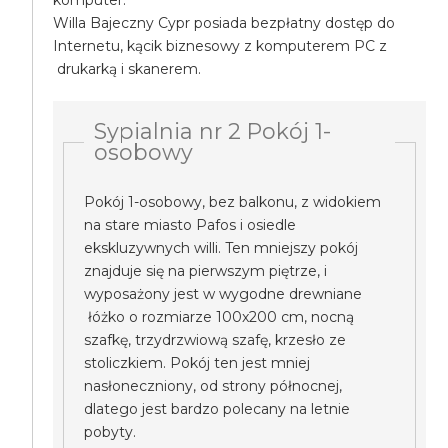
komputer.
Willa Bajeczny Cypr posiada bezpłatny dostęp do
Internetu, kącik biznesowy z komputerem PC z
drukarką i skanerem.
Sypialnia nr 2 Pokój 1-
osobowy
Pokój 1-osobowy, bez balkonu, z widokiem
na stare miasto Pafos i osiedle
ekskluzywnych willi. Ten mniejszy pokój
znajduje się na pierwszym piętrze, i
wyposażony jest w wygodne drewniane
łóżko o rozmiarze 100x200 cm, nocną
szafkę, trzydrzwiową szafę, krzesło ze
stoliczkiem. Pokój ten jest mniej
nasłoneczniony, od strony północnej,
dlatego jest bardzo polecany na letnie
pobyty.