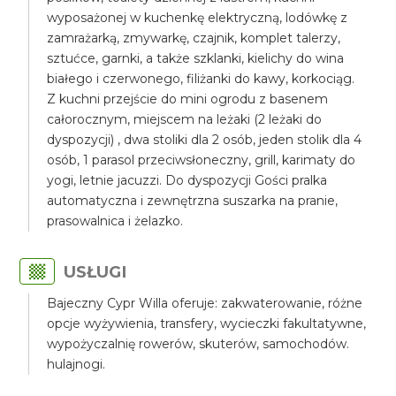
wyposażonej w kuchenkę elektryczną, lodówkę z
zamrażarką, zmywarkę, czajnik, komplet talerzy,
sztućce, garnki, a także szklanki, kielichy do wina
białego i czerwonego, filiżanki do kawy, korkociąg.
Z kuchni przejście do mini ogrodu z basenem
całorocznym, miejscem na leżaki (2 leżaki do
dyspozycji) , dwa stoliki dla 2 osób, jeden stolik dla 4
osób, 1 parasol przeciwsłoneczny, grill, karimaty do
yogi, letnie jacuzzi. Do dyspozycji Gości pralka
automatyczna i zewnętrzna suszarka na pranie,
prasowalnica i żelazko.
USŁUGI
Bajeczny Cypr Willa oferuje: zakwaterowanie, różne
opcje wyżywienia, transfery, wycieczki fakultatywne,
wypożyczalnię rowerów, skuterów, samochodów.
hulajnogi.