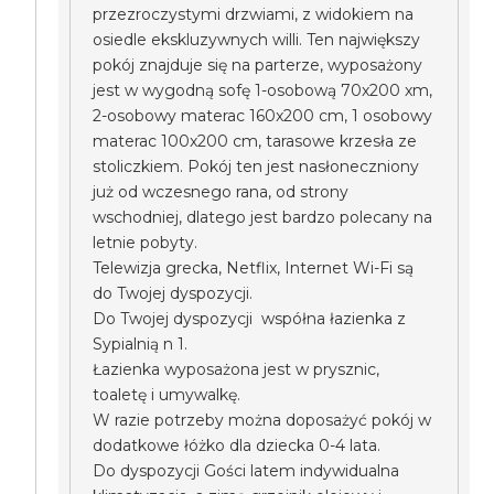
przezroczystymi drzwiami, z widokiem na
osiedle ekskluzywnych willi. Ten największy
pokój znajduje się na parterze, wyposażony
jest w wygodną sofę 1-osobową 70x200 xm,
2-osobowy materac 160x200 cm, 1 osobowy
materac 100x200 cm, tarasowe krzesła ze
stoliczkiem. Pokój ten jest nasłoneczniony
już od wczesnego rana, od strony
wschodniej, dlatego jest bardzo polecany na
letnie pobyty.
Telewizja grecka, Netflix, Internet Wi-Fi są
do Twojej dyspozycji.
Do Twojej dyspozycji współna łazienka z
Sypialnią n 1.
Łazienka wyposażona jest w prysznic,
toaletę i umywalkę.
W razie potrzeby można doposażyć pokój w
dodatkowe łóżko dla dziecka 0-4 lata.
Do dyspozycji Gości latem indywidualna