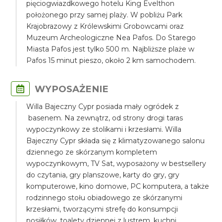
pięciogwiazdkowego hotelu King Evelthon
położonego przy samej plaży. W pobliżu Park
Krajobrazowy z Królewskimi Grobowcami oraz
Muzeum Archeologiczne Nea Pafos. Do Starego
Miasta Pafos jest tylko 500 m. Najbliższe plaże w
Pafos 15 minut pieszo, około 2 km samochodem.
WYPOSAŻENIE
Willa Bajeczny Cypr posiada mały ogródek z
basenem. Na zewnątrz, od strony drogi taras
wypoczynkowy ze stolikami i krzesłami. Willa
Bajeczny Cypr składa się z klimatyzowanego salonu
dziennego ze skórzanym kompletem
wypoczynkowym, TV Sat, wyposażony w bestsellery
do czytania, gry planszowe, karty do gry, gry
komputerowe, kino domowe, PC komputera, a także
rodzinnego stołu obiadowego ze skórzanymi
krzesłami, tworzącymi strefę do konsumpcji
posiłków, toalety dziennej z lustrem, kuchni