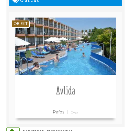
OBIEKT
Avlida
Pafos
Cypr