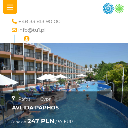
+48 33 813 90 00
info@tu1.pl
Pafos
→
Cypr
AVLIDA PAPHOS
247 PLN
/ 57 EUR
Cena od