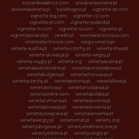
svycarskadalnice.com
szwajcariawinieta.pl
słoweniawinieta.pl
tunellivigno.pl
vignette-at.com
vignette-bg.com
vignette-cz.com
vignette-pl.com
vignette-poland.pl
vignette-ro.com
vignette-si.com
vignette.pl
vignettepoland.pl
vinetki.pl
vinietaelectronica.com
vinieteelectronice.com
wegrywinieta.pl
winieta-austria.pl
winieta-czechy.pl
winieta-litwa.pl
winieta-słowacja.pl
winieta-wegry.pl
winieta-węgry.pl
winieta.org
winietaaustria.pl
winietaaustriaonline.pl
winietaautostradowa.pl
winietabulgaria.pl
winietachorwacja.pl
winietaczechy.pl
winietaestonia.pl
winietalitwa.pl
winietalotwa.pl
winietamoldawia.pl
winietaonline.com
winietapolska.pl
winietarumunia.pl
winietaslovenia.pl
winietaslowacja.pl
winietaslowenia.pl
winietaszwajcaria.pl
winietasłowenia.pl
winietawegry.pl
winietomat.pl
winiety.org
winietydrogowe.pl
winietyelektroniczne.pl
winietyestonia.pl
winietywegry.pl