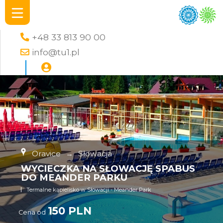
+48 33 813 90 00
info@tu1.pl
Oravice
→
Słowacja
WYCIECZKA NA SŁOWACJĘ SPABUS
DO MEANDER PARKU
Termalne kąpielisko w Słowacji - Meander Park
150 PLN
Cena od