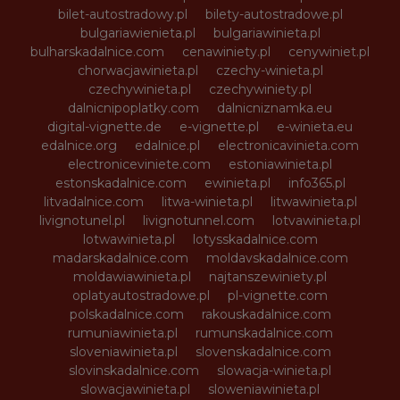
bilet-autostradowy.pl
bilety-autostradowe.pl
bulgariawienieta.pl
bulgariawinieta.pl
bulharskadalnice.com
cenawiniety.pl
cenywiniet.pl
chorwacjawinieta.pl
czechy-winieta.pl
czechywinieta.pl
czechywiniety.pl
dalnicnipoplatky.com
dalnicniznamka.eu
digital-vignette.de
e-vignette.pl
e-winieta.eu
edalnice.org
edalnice.pl
electronicavinieta.com
electroniceviniete.com
estoniawinieta.pl
estonskadalnice.com
ewinieta.pl
info365.pl
litvadalnice.com
litwa-winieta.pl
litwawinieta.pl
livignotunel.pl
livignotunnel.com
lotvawinieta.pl
lotwawinieta.pl
lotysskadalnice.com
madarskadalnice.com
moldavskadalnice.com
moldawiawinieta.pl
najtanszewiniety.pl
oplatyautostradowe.pl
pl-vignette.com
polskadalnice.com
rakouskadalnice.com
rumuniawinieta.pl
rumunskadalnice.com
sloveniawinieta.pl
slovenskadalnice.com
slovinskadalnice.com
slowacja-winieta.pl
slowacjawinieta.pl
sloweniawinieta.pl