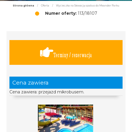
Strona główna
/
Oferta
/
Wycieczka na Słowację spabus do Meander Parku
Numer oferty:
113/18107
Terminy / rezerwacja
Cena zawiera
Cena zawiera: przejazd mikrobusem.